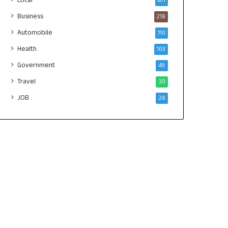
471
Business
218
Automobile
110
Health
103
Government
49
Travel
30
JOB
24