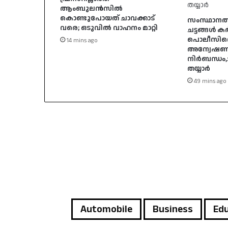
ആംബുലൻസിൽ
കൊണ്ടുപോയത് ചാവക്കാട്
സംസ്ഥാനത
വരെ; ഒടുവിൽ വാഹനം മാറ്റി
ചട്ടങ്ങൾ ക
പൊലീസിന്റ
14 mins ago
അന്വേഷണ റി
നി‌‍ർബന്ധം
തയ്യാർ
49 mins ago
Automobile
Business
Edu