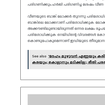
പരിഗണിക്കും.ഹർജി പരിഗണിച്ച ശേഷം വീണ -ടി
വീണയുടെ ബാങ്ക് ലോക്കർ തുറന്നു പരിശോധിക്
ബാങ്കിലെ ലോക്കറാണ് പരിശോധിക്കുക. ലോക്കറുള്ള
അക്കൗണ്ടിലുണ്ടായിരുന്നത് ഒന്നര ലക്ഷം രൂപ
പരിശോധിക്കുക. റെയ്ഡിന്റെ വിവരങ്ങൾ കോടത
കൊണ്ടുപോകുമെന്നാണ് ഇഡിയുടെ തീരുമാനം
See also
‘ദേഹം മുഴുവൻ എണ്ണയും കരിയ
കരയും; കൊല്ലാനും മടിക്കില്ല:; ഭീതി 
ഭക്ഷണം
കഴിക്കുന്നതിനിടെ