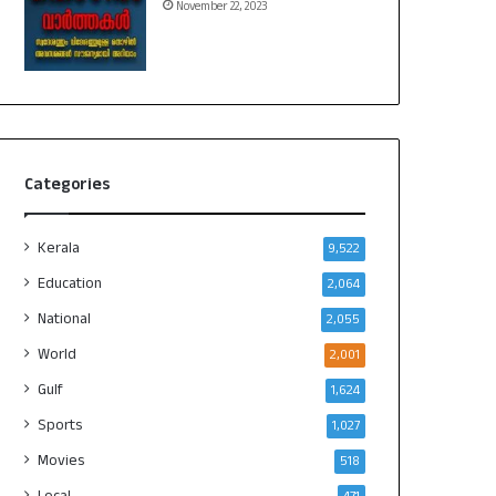
November 22, 2023
Categories
Kerala
9,522
Education
2,064
National
2,055
World
2,001
Gulf
1,624
Sports
1,027
Movies
518
Local