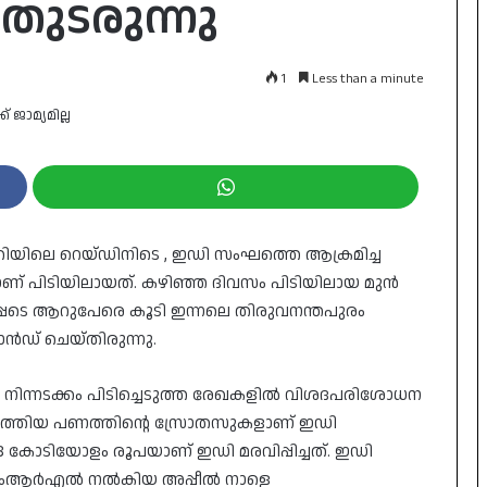
 തുടരുന്നു
1
Less than a minute
ിയിലെ റെയ്ഡിനിടെ , ഇഡി സംഘത്തെ ആക്രമിച്ച
രാണ് പിടിയിലായത്. കഴിഞ്ഞ ദിവസം പിടിയിലായ മുൻ
ടെ ആറുപേരെ കൂടി ഇന്നലെ തിരുവനന്തപുരം
ിമാൻഡ് ചെയ്തിരുന്നു.
 നിന്നടക്കം പിടിച്ചെടുത്ത രേഖകളിൽ വിശദപരിശോധന
്ക് എത്തിയ പണത്തിന്റെ സ്രോതസുകളാണ് ഇഡി
18 കോടിയോളം രൂപയാണ് ഇഡി മരവിപ്പിച്ചത്. ഇഡി
സിഎംആർഎൽ നൽകിയ അപ്പീൽ നാളെ