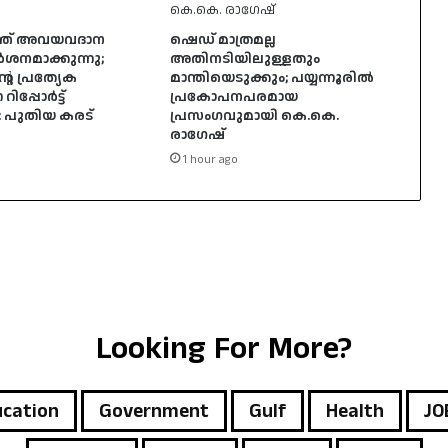
്ത് അവയവദാന
ഷെഡ് മാത്രമല്ല
ർശനമാക്കുന്നു;
അതിനടിയിലുള്ളതും
െ പ്രത്യേക
മാന്തിയെടുക്കും; പയ്യന്നൂരിൽ
പ്പോർട്ട്
പ്രകോപനപരമായ
,: പുതിയ കരട്
പ്രസംഗവുമായി കെ.കെ.
രാഗേഷ്
1 hour ago
Looking For More?
cation
Government
Gulf
Health
JO