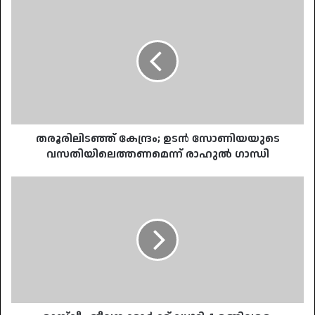
തരൂരിലിടഞ്ഞ്
കേന്ദ്രം;
ഉടന്‍
സോണിയയുടെ
വസതിയിലെത്തണമെന്ന്
രാഹുൽ
ഗാന്ധി
തരൂരിലിടഞ്ഞ് കേന്ദ്രം; ഉടന്‍ സോണിയയുടെ
വസതിയിലെത്തണമെന്ന് രാഹുൽ ഗാന്ധി
മുസ്‌ലീം
ജീവനക്കാര്‍ക്ക്
ഡ്യൂട്ടി
4
മണിവരെ;
റമദാനില്‍
ഇളവ്
അനുവദിച്ച്
തെലങ്കാന