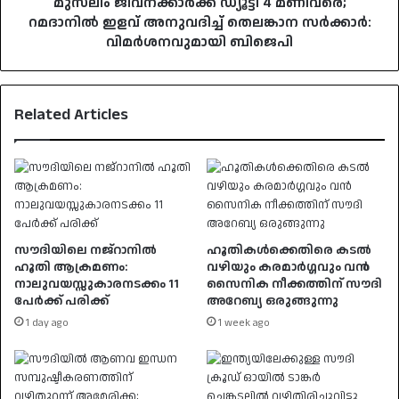
സര്‍ക്കാര്‍:
മുസ്‌ലീം ജീവനക്കാര്‍ക്ക് ഡ്യൂട്ടി 4 മണിവരെ;
വിമര്‍ശനവുമായി
റമദാനില്‍ ഇളവ് അനുവദിച്ച് തെലങ്കാന സര്‍ക്കാര്‍:
ബിജെപി
വിമര്‍ശനവുമായി ബിജെപി
Related Articles
സൗദിയിലെ നജ്‌റാനിൽ
ഹൂതികൾക്കെതിരെ കടൽ
ഹൂതി ആക്രമണം:
വഴിയും കരമാർഗ്ഗവും വൻ
നാലുവയസ്സുകാരനടക്കം 11
സൈനിക നീക്കത്തിന് സൗദി
പേർക്ക് പരിക്ക്
അറേബ്യ ഒരുങ്ങുന്നു
1 day ago
1 week ago