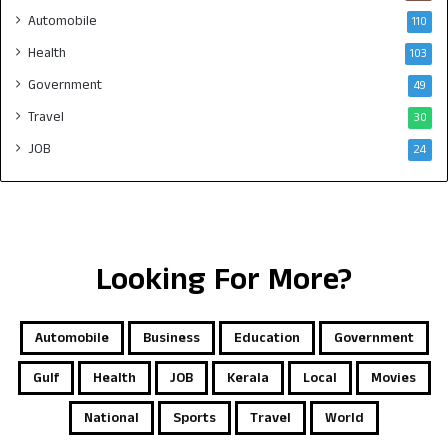
Automobile
110
Health
103
Government
49
Travel
30
JOB
24
Looking For More?
Automobile
Business
Education
Government
Gulf
Health
JOB
Kerala
Local
Movies
National
Sports
Travel
World