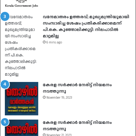
വന്ദേമാതരം ഉത്തരവ്; മുഖ്യമന്ത്രിയുമായി
സംസാരിച്ച ശേഷം പ്രതികരിക്കാമെന്ന്
പി.കെ. കുഞ്ഞാലിക്കുട്ടി: നിലപാടിൽ
മാറ്റമില്ല
6 mins ago
കേരള സർക്കാർ നേരിട്ട് നിയമനം
നടത്തുന്നു
November 19, 2023
കേരള സർക്കാർ നേരിട്ട് നിയമനം
നടത്തുന്നു
November 22, 2023