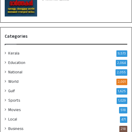
Categories
Kerala
9,573
Education
2,064
National
2,055
World
2,001
Gulf
1,625
Sports
1,029
Movies
518
Local
471
Business
218