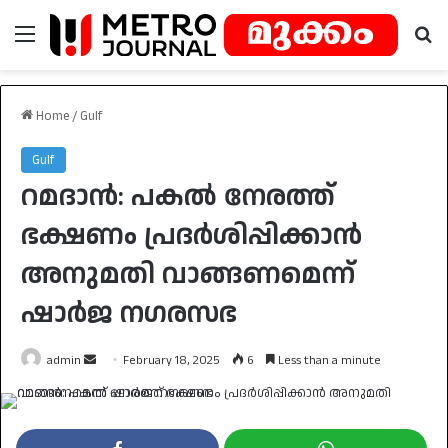
Menu
Se
Home
/
Gulf
Gulf
റമദാന്‍: പകല്‍ നേരത്ത്
ഭക്ഷണം പ്രദര്‍ശിപ്പിക്കാന്‍
അനുമതി വാങ്ങണമെന്ന്
ഷാര്‍ജ നഗരസഭ
Send
admin
February 18, 2025
6
Less than a minute
an
email