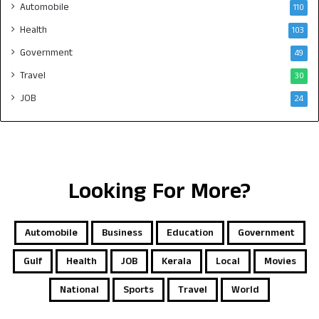
Automobile
110
Health
103
Government
49
Travel
30
JOB
24
Looking For More?
Automobile
Business
Education
Government
Gulf
Health
JOB
Kerala
Local
Movies
National
Sports
Travel
World