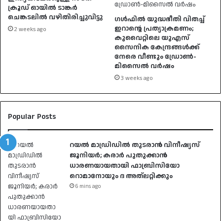
ക്രൂഡ് ഓയിൽ ടാങ്കർ
ചെങ്കടലിൽ വഴിതിരിച്ചുവിട്ടു
ഗൾഫിൽ യുദ്ധഭീതി വിതച്ച്
ഇറാന്റെ പ്രത്യാക്രമണം;
2 weeks ago
കുവൈറ്റിലെ യുഎസ്
സൈനിക കേന്ദ്രങ്ങൾക്ക്
നേരെ വീണ്ടും ഡ്രോൺ-
മിസൈൽ വർഷം
3 weeks ago
Popular Posts
റയൽ മാഡ്രിഡിൽ തുടരാൻ വിനീഷ്യസ്
ജൂനിയർ; കരാർ പുതുക്കാൻ
ധാരണയായതായി ഫാബ്രിസിയോ
റൊമാനോയും ദ അത്‌ലറ്റിക്കും
6 mins ago