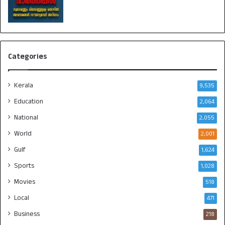
Categories
Kerala
9,535
Education
2,064
National
2,055
World
2,001
Gulf
1,624
Sports
1,028
Movies
518
Local
471
Business
218