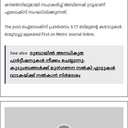
കൗണ്‍സിലുമായി സഹകരിച്ച് അഡ്‌നെക് ഗ്രൂപ്പാണ്
എഡെക്‌സ് സംഘടിപ്പിക്കുന്നത്.
The post ഐഡെക്‌സ് പ്രദര്‍ശനം 9.77 ബില്യന്റെ കരാറുകള്‍
ഒപ്പുവച്ചു appeared first on Metro Journal Online.
See also
ദുബായിൽ അനധികൃത
പാർട്ടീഷനുകൾ നീക്കം ചെയ്യുന്നു;
കുടുംബങ്ങൾക്ക് മുൻഗണന നൽകി ഫ്ലാറ്റുകൾ
വാടകയ്ക്ക് നൽകാൻ നിർദേശം
പാര്‍ലമെന്ററി
രംഗത്ത്
സഹകരിക്കാന്‍
എഫ്എന്‍സിയും