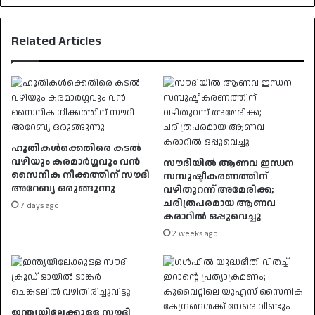
Related Articles
ഹൂതികൾക്കെതിരെ കടൽ
വഴിയും കരമാർഗ്ഗവും വൻ
സൗദിയിൽ ആണവ ഇന്ധന
സൈനിക നീക്കത്തിന് സൗദി
സമ്പുഷ്ടീകരണത്തിന്
അറേബ്യ ഒരുങ്ങുന്നു
വഴിതുറന്ന് അമേരിക്ക;
ചരിത്രപരമായ ആണവ
7 days ago
കരാറിൽ ഒപ്പുവെച്ചു
2 weeks ago
ഇന്ത്യയിലേക്കുള്ള സൗദി