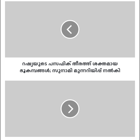
റഷ്യയുടെ
പസഫിക്
തീരത്ത്
ശക്തമായ
ഭൂകമ്പങ്ങൾ;
സുനാമി
മുന്നറിയിപ്പ്
നൽകി
റഷ്യയുടെ പസഫിക് തീരത്ത് ശക്തമായ
ഭൂകമ്പങ്ങൾ; സുനാമി മുന്നറിയിപ്പ് നൽകി
സ്‌കൂൾ
സമയ
മാറ്റത്തിൽ
സർക്കാരിന്
കടുംപിടിത്തമില്ലെന്ന്
മന്ത്രി;
ചർച്ച
നടത്താൻ
തയ്യാർ