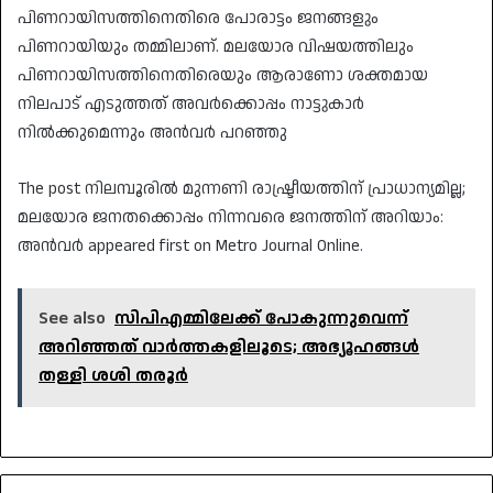
പിണറായിസത്തിനെതിരെ പോരാട്ടം ജനങ്ങളും
പിണറായിയും തമ്മിലാണ്. മലയോര വിഷയത്തിലും
പിണറായിസത്തിനെതിരെയും ആരാണോ ശക്തമായ
നിലപാട് എടുത്തത് അവർക്കൊപ്പം നാട്ടുകാർ
നിൽക്കുമെന്നും അൻവർ പറഞ്ഞു
The post നിലമ്പൂരിൽ മുന്നണി രാഷ്ട്രീയത്തിന് പ്രാധാന്യമില്ല;
മലയോര ജനതക്കൊപ്പം നിന്നവരെ ജനത്തിന് അറിയാം:
അൻവർ appeared first on Metro Journal Online.
See also
സിപിഎമ്മിലേക്ക് പോകുന്നുവെന്ന്
അറിഞ്ഞത് വാർത്തകളിലൂടെ; അഭ്യൂഹങ്ങൾ
തള്ളി ശശി തരൂർ