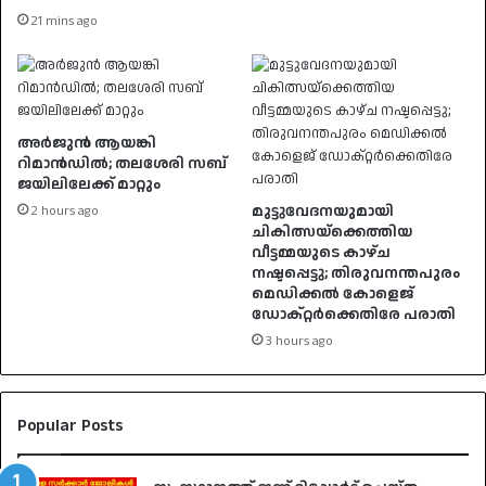
21 mins ago
അർജുൻ ആയങ്കി
റിമാൻഡിൽ; തലശേരി സബ്
ജയിലിലേക്ക് മാറ്റും
മുട്ടുവേദനയുമായി
2 hours ago
ചികിത്സയ്ക്കെത്തിയ
വീട്ടമ്മയുടെ കാഴ്ച
നഷ്ടപ്പെട്ടു; തിരുവനന്തപുരം
മെഡിക്കൽ കോളെജ്
ഡോക്റ്റർക്കെതിരേ പരാതി
3 hours ago
Popular Posts