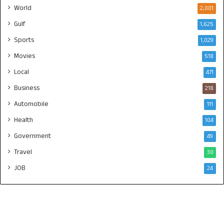
World
2,001
Gulf
1,625
Sports
1,029
Movies
518
Local
471
Business
218
Automobile
111
Health
104
Government
49
Travel
30
JOB
24