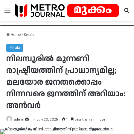
Menu
Se
Home
/
Kerala
Kerala
നിലമ്പൂരിൽ മുന്നണി
രാഷ്ട്രീയത്തിന് പ്രാധാന്യമില്ല;
മലയോര ജനതക്കൊപ്പം
നിന്നവരെ ജനത്തിന് അറിയാം:
അൻവർ
Send
admin
July 20, 2025
1
Less than a minute
an
email