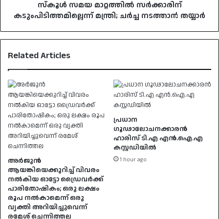
സ്‌കൂൾ സമയ മാറ്റത്തിൽ സർക്കാരിന്
കടുംപിടിത്തമില്ലെന്ന് മന്ത്രി; ചർച്ച നടത്താൻ തയ്യാർ
Related Articles
പ്രധാന
ഗൂഢാലോചനക്കാരൻ
ഹാരിസ് ടി.എ എൻ.ഐ.എ
കസ്റ്റഡിയിൽ
1 hour ago
അർജുൻ
ആയങ്കിയെക്കുറിച്ച് വിവരം
നൽകിയ ഓട്ടോ ഡ്രൈവർക്ക്
പാരിതോഷികം; ഒരു ലക്ഷം
രൂപ നൽകാമെന്ന് ഒരു
വ്യക്തി അറിയിച്ചുവെന്ന്
രമേശ് ചെന്നിത്തല