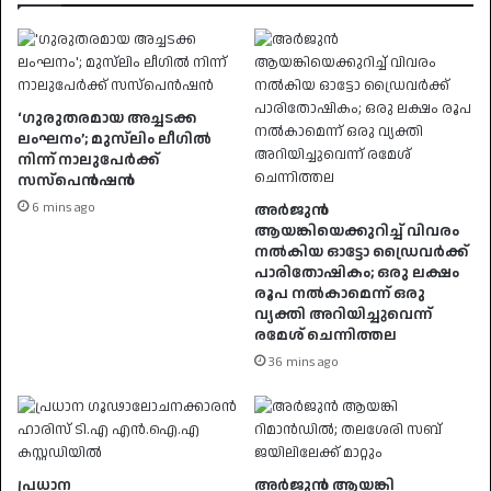
‘ഗുരുതരമായ അച്ചടക്ക
ലംഘനം’; മുസ്‌ലിം ലീഗിൽ
നിന്ന് നാലുപേർക്ക്
സസ്‌പെൻഷൻ
6 mins ago
അർജുൻ
ആയങ്കിയെക്കുറിച്ച് വിവരം
നൽകിയ ഓട്ടോ ഡ്രൈവർക്ക്
പാരിതോഷികം; ഒരു ലക്ഷം
രൂപ നൽകാമെന്ന് ഒരു
വ്യക്തി അറിയിച്ചുവെന്ന്
രമേശ് ചെന്നിത്തല
36 mins ago
പ്രധാന
അർജുൻ ആയങ്കി