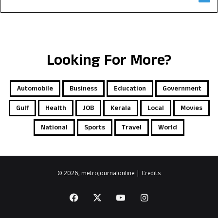
Looking For More?
Automobile
Business
Education
Government
Gulf
Health
JOB
Kerala
Local
Movies
National
Sports
Travel
World
© 2026, metrojournalonline |
Credits
Facebook
X
YouTube
Instagram