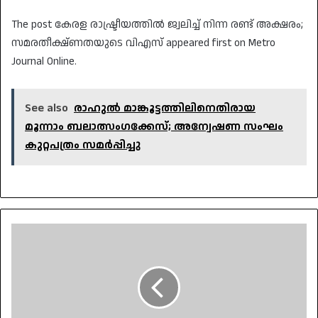
The post കേരള രാഷ്ട്രീയത്തിൽ ജ്വലിച്ച് നിന്ന രണ്ട് അക്ഷരം;
സമരതീക്ഷ്ണതയുടെ വിഎസ് appeared first on Metro
Journal Online.
See also
രാഹുൽ മാങ്കൂട്ടത്തിലിനെതിരായ
മൂന്നാം ബലാത്സംഗക്കേസ്; അന്വേഷണ സംഘം
കുറ്റപത്രം സമർപ്പിച്ചു
പുതിയ
ഗൂഗിൾ
സ്മാർട്ട്
വാച്ചുകൾ
ഓഗസ്റ്റ്
20-