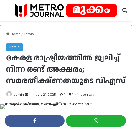
Menu
Se
Home
/
Kerala
Kerala
കേരള രാഷ്ട്രീയത്തിൽ ജ്വലിച്ച്
നിന്ന രണ്ട് അക്ഷരം;
സമരതീക്ഷ്ണതയുടെ വിഎസ്
Send
admin
July 21, 2025
1
1 minute read
an
email