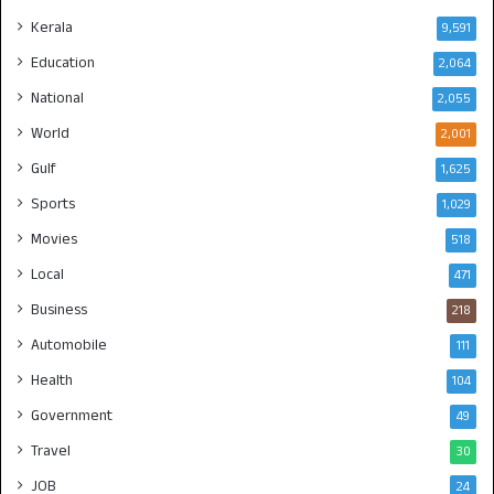
Kerala
9,591
Education
2,064
National
2,055
World
2,001
Gulf
1,625
Sports
1,029
Movies
518
Local
471
Business
218
Automobile
111
Health
104
Government
49
Travel
30
JOB
24