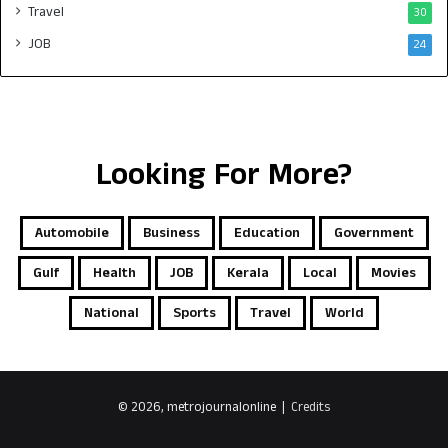
Travel
30
JOB
24
Looking For More?
Automobile
Business
Education
Government
Gulf
Health
JOB
Kerala
Local
Movies
National
Sports
Travel
World
© 2026, metrojournalonline |
Credits