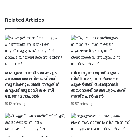
Related Articles
രാഹുൽ ​ഗാന്ധിയെ കുറ്റം
വിദ്യാഭ്യാസ മന്ത്രിയുടെ
പറഞ്ഞാൽ ബിജെപിക്ക്
നിർദേശം; സവർക്കറെ
സുഖിക്കും; ശശി തരൂരിന്
പുകഴ്ത്തി ചോദ്യാവലി
മറുപടിയുമായി കെ സി
തയാറാക്കിയ അധ്യാപകന്
വേണു​ഗോപാൽ
സസ്പെൻഷൻ
12 mins ago
57 mins ago