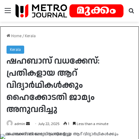
Menu
Se
Home
/
Kerala
Kerala
ഷഹബാസ് വധക്കേസ്:
പ്രതികളായ ആറ്
വിദ്യാർഥികൾക്കും
ഹൈക്കോടതി ജാമ്യം
അനുവദിച്ചു
Send
admin
July 22, 2025
1
Less than a minute
an
email