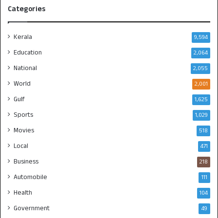
Categories
Kerala
9,594
Education
2,064
National
2,055
World
2,001
Gulf
1,625
Sports
1,029
Movies
518
Local
471
Business
218
Automobile
111
Health
104
Government
49