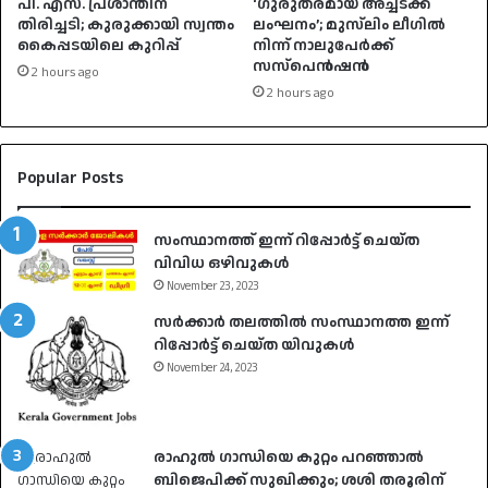
പി. എസ്. പ്രശാന്തിന്
‘ഗുരുതരമായ അച്ചടക്ക
തിരിച്ചടി; കുരുക്കായി സ്വന്തം
ലംഘനം’; മുസ്‌ലിം ലീഗിൽ
കൈപ്പടയിലെ കുറിപ്പ്
നിന്ന് നാലുപേർക്ക്
സസ്‌പെൻഷൻ
2 hours ago
2 hours ago
Popular Posts
സംസ്ഥാനത്ത് ഇന്ന് റിപ്പോർട്ട് ചെയ്ത
വിവിധ ഒഴിവുകൾ
November 23, 2023
സർക്കാർ തലത്തിൽ സംസ്ഥാനത്ത ഇന്ന്
റിപ്പോർട്ട് ചെയ്ത യിവുകൾ
November 24, 2023
രാഹുൽ ​ഗാന്ധിയെ കുറ്റം പറഞ്ഞാൽ
ബിജെപിക്ക് സുഖിക്കും; ശശി തരൂരിന്