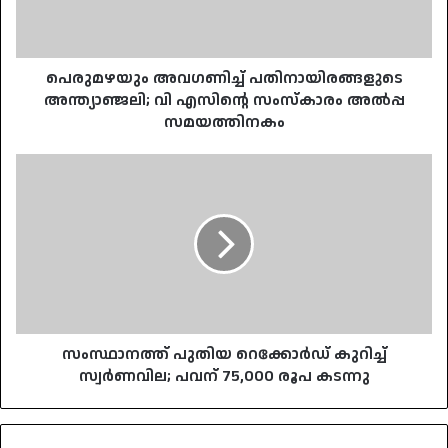
സംസ്‌കാരം
അൽപ്പ
സമയത്തിനകം
പെരുമഴയും അവഗണിച്ച് പതിനായിരങ്ങളുടെ
അന്ത്യാഞ്ജലി; വി എസിന്റെ സംസ്‌കാരം അൽപ്പ
സമയത്തിനകം
സംസ്ഥാനത്ത്
പുതിയ
റെക്കോർഡ്
കുറിച്ച്
സ്വർണവില;
പവന്
75,000
രൂപ
കടന്നു
സംസ്ഥാനത്ത് പുതിയ റെക്കോർഡ് കുറിച്ച്
സ്വർണവില; പവന് 75,000 രൂപ കടന്നു