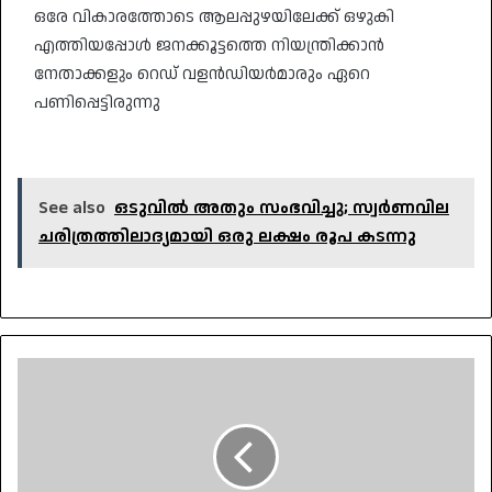
ഒരേ വികാരത്തോടെ ആലപ്പുഴയിലേക്ക് ഒഴുകി
എത്തിയപ്പോൾ ജനക്കൂട്ടത്തെ നിയന്ത്രിക്കാൻ
നേതാക്കളും റെഡ് വളൻഡിയർമാരും ഏറെ
പണിപ്പെട്ടിരുന്നു
See also
ഒടുവിൽ അതും സംഭവിച്ചു; സ്വർണവില
ചരിത്രത്തിലാദ്യമായി ഒരു ലക്ഷം രൂപ കടന്നു
പെരുമഴയും
അവഗണിച്ച്
പതിനായിരങ്ങളുടെ
അന്ത്യാഞ്ജലി;
വി
എസിന്റെ