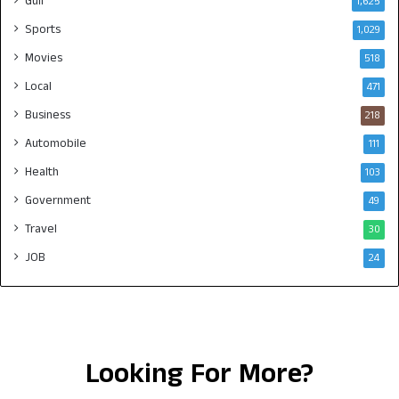
Gulf
1,625
Sports
1,029
Movies
518
Local
471
Business
218
Automobile
111
Health
103
Government
49
Travel
30
JOB
24
Looking For More?