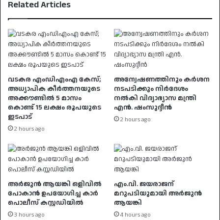
Related Articles
വടകര എംഡിഎംഎ കേസ്;
അന്വേഷണത്തിനും കർശന
അധ്യാപിക കീർത്തനയുടെ
നടപടിക്കും നിർദേശം
അക്കൗണ്ടിൽ 5 മാസം
നൽകി വിദ്യാഭ്യാസ മന്ത്രി
കൊണ്ട് 15 ലക്ഷം രൂപയുടെ
എൻ. ഷംസുദ്ദീൻ
ഇടപാട്
2 hours ago
2 hours ago
അർജുൻ ആയങ്കി ഒളിവിൽ
എം.വി. ജയരാജന്
പോകാൻ ഉപയോഗിച്ച കാർ
മറുപടിയുമായി അർജുൻ
പൊലീസ് കസ്റ്റഡിയിൽ
ആയങ്കി
3 hours ago
4 hours ago