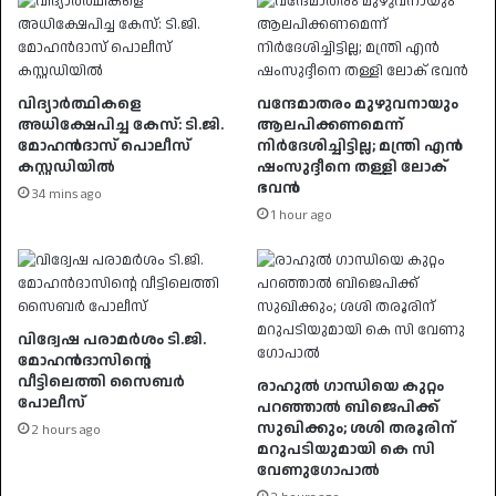
വിദ്യാർത്ഥികളെ
വന്ദേമാതരം മുഴുവനായും
അധിക്ഷേപിച്ച കേസ്: ടി.ജി.
ആലപിക്കണമെന്ന്
മോഹൻദാസ് പൊലീസ്
നിര്‍ദേശിച്ചിട്ടില്ല; മന്ത്രി എന്‍
കസ്റ്റഡിയിൽ
ഷംസുദ്ദീനെ തള്ളി ലോക്
ഭവന്‍
34 mins ago
1 hour ago
വിദ്വേഷ പരാമർശം ടി.ജി.
മോഹൻദാസിൻ്റെ
വീട്ടിലെത്തി സൈബർ
രാഹുൽ ​ഗാന്ധിയെ കുറ്റം
പോലീസ്
പറഞ്ഞാൽ ബിജെപിക്ക്
സുഖിക്കും; ശശി തരൂരിന്
2 hours ago
മറുപടിയുമായി കെ സി
വേണു​ഗോപാൽ