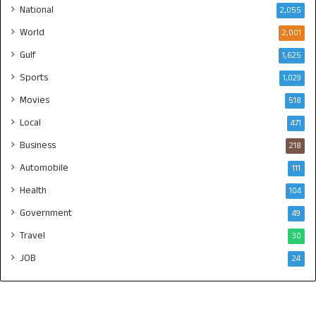
National
2,055
World
2,001
Gulf
1,625
Sports
1,029
Movies
518
Local
471
Business
218
Automobile
111
Health
104
Government
49
Travel
30
JOB
24