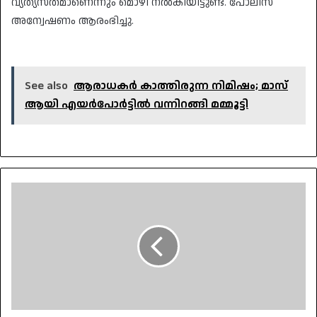
വ്യത്യസ്തമാണെന്നും മൊഴി നൽകിയിട്ടുണ്ട്. പോലീസ്
അന്വേഷണം ആരംഭിച്ചു.
See also
ആരാധകർ കാത്തിരുന്ന നിമിഷം; മാസ്
ആയി എയർപോർട്ടിൽ വന്നിറങ്ങി മമ്മൂട്ടി
ശബരിമലയിൽ
നിന്ന്
കടത്തിയ
സ്വർണം
ബെല്ലാരിയിൽ
കണ്ടെത്തി;
കിട്ടിയത്
സ്വർണക്കട്ടികളെന്ന്
സൂചന