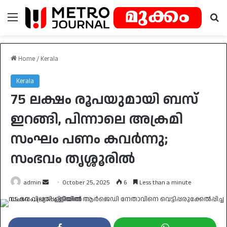
Menu
Se
Home
/
Kerala
Kerala
75 ലക്ഷം രൂപയുമായി ബസ്
ഇറങ്ങി, പിന്നാലെ അക്രമി
സംഘം പണം കവർന്നു;
സംഭവം തൃശ്ശൂരിൽ
Send
admin
October 25, 2025
6
Less than a minute
an
email