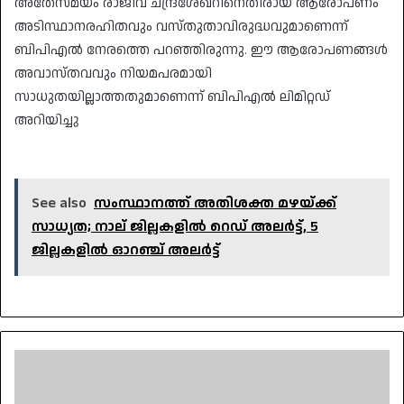
അതേസമയം രാജീവ് ചന്ദ്രശേഖറിനെതിരായ ആരോപണം
അടിസ്ഥാനരഹിതവും വസ്തുതാവിരുദ്ധവുമാണെന്ന്
ബിപിഎൽ നേരത്തെ പറഞ്ഞിരുന്നു. ഈ ആരോപണങ്ങൾ
അവാസ്തവവും നിയമപരമായി
സാധുതയില്ലാത്തതുമാണെന്ന് ബിപിഎൽ ലിമിറ്റഡ്
അറിയിച്ചു
See also
സംസ്ഥാനത്ത് അതിശക്ത മഴയ്ക്ക്
സാധ്യത; നാല് ജില്ലകളിൽ റെഡ് അലർട്ട്, 5
ജില്ലകളിൽ ഓറഞ്ച് അലർട്ട്
ചീനിക്കുഴിയിൽ
സ്വന്തം
മകനെയും