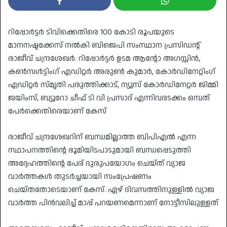
റിപ്പോർട്ടർ ടിവിക്കെതിരെ 100 കോടി രൂപയുടെ
മാനനഷ്ടക്കേസ് നൽകി ബിജെപി സംസ്ഥാന പ്രസിഡന്റ്
രാജീവ് ചന്ദ്രശേഖർ. റിപ്പോർട്ടർ ഉടമ ആന്റോ അഗസ്റ്റിൻ,
കൺസൾട്ടിംഗ് എഡിറ്റർ അരുൺ കുമാർ, കോർഡിനേറ്റിംഗ്
എഡിറ്റർ സ്മൃതി പരുത്തിക്കാട്, ന്യൂസ് കോർഡിനേറ്റർ ജിമ്മി
ജയിംസ്, ബ്യൂറോ ചീഫ് ടി വി പ്രസാദ് എന്നിവരടക്കം ഒമ്പത്
പേർക്കെതിരെയാണ് കേസ്
രാജീവ് ചന്ദ്രശേഖറിന് ബന്ധമില്ലാത്ത ബിപിഎൽ എന്ന
സ്ഥാപനത്തിന്റെ ഭൂമിയിടപാടുമായി ബന്ധപ്പെടുത്തി
അദ്ദേഹത്തിന്റെ പേര് ദുരുപയോഗം ചെയ്ത് വ്യാജ
വാർത്തകൾ തുടർച്ചയായി സംപ്രേഷണം
ചെയ്തതോടെയാണ് കേസ്. ഏഴ് ദിവസത്തിനുള്ളിൽ വ്യാജ
വാർത്ത പിൻവലിച്ച് മാപ്പ് പറയണമെന്നാണ് നോട്ടീസിലുള്ളത്