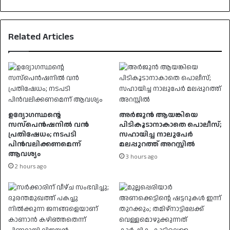
Related Articles
ഉദ്യോഗസ്ഥൻ്റെ
അർജുൻ ആയങ്കിയെ
സസ്പെൻഷനിൽ വൻ
പിടികൂടാനാകാതെ പൊലീസ്;
പ്രതിഷേധം; നടപടി
സഹായിച്ച നാലുപേർ
പിൻവലിക്കണമെന്ന്
മലപ്പുറത്ത് അറസ്റ്റിൽ
ആവശ്യം
3 hours ago
2 hours ago