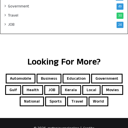
Government
49
Travel
30
JOB
24
Looking For More?
Automobile
Business
Education
Government
Gulf
Health
JOB
Kerala
Local
Movies
National
Sports
Travel
World