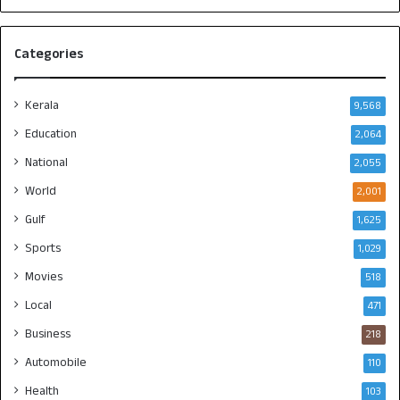
Categories
Kerala
9,568
Education
2,064
National
2,055
World
2,001
Gulf
1,625
Sports
1,029
Movies
518
Local
471
Business
218
Automobile
110
Health
103