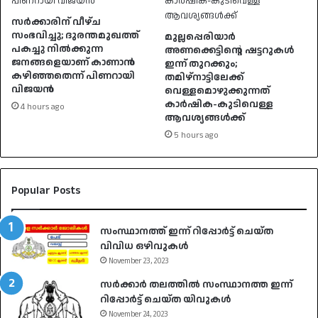
സർക്കാരിന് വീഴ്ച
സംഭവിച്ചു; ദുരന്തമുഖത്ത്
മുല്ലപ്പെരിയാർ
പകച്ചു നിൽക്കുന്ന
അണക്കെട്ടിന്റെ ഷട്ടറുകൾ
ജനങ്ങളെയാണ് കാണാൻ
ഇന്ന് തുറക്കും;
കഴിഞ്ഞതെന്ന് പിണറായി
തമിഴ്‌നാട്ടിലേക്ക്
വിജയൻ
വെള്ളമൊഴുക്കുന്നത്
കാർഷിക-കുടിവെള്ള
4 hours ago
ആവശ്യങ്ങൾക്ക്
5 hours ago
Popular Posts
സംസ്ഥാനത്ത് ഇന്ന് റിപ്പോർട്ട് ചെയ്ത
വിവിധ ഒഴിവുകൾ
November 23, 2023
സർക്കാർ തലത്തിൽ സംസ്ഥാനത്ത ഇന്ന്
റിപ്പോർട്ട് ചെയ്ത യിവുകൾ
November 24, 2023