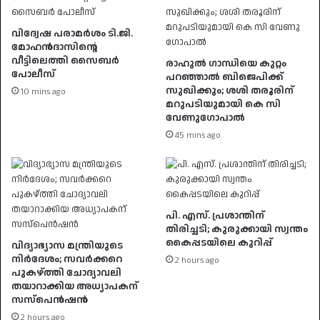
വിദ്വേഷ പരാമർശം ടി.ജി.
മോഹൻദാസിൻ്റെ
വീട്ടിലെത്തി സൈബർ
രാഹുൽ ​ഗാന്ധിയെ കുറ്റം
പോലീസ്
പറഞ്ഞാൽ ബിജെപിക്ക്
സുഖിക്കും; ശശി തരൂരിന്
10 mins ago
മറുപടിയുമായി കെ സി
വേണു​ഗോപാൽ
45 mins ago
പി. എസ്. പ്രശാന്തിന്
തിരിച്ചടി; കുരുക്കായി സ്വന്തം
കൈപ്പടയിലെ കുറിപ്പ്
വിദ്യാഭ്യാസ മന്ത്രിയുടെ
നിർദേശം; സവർക്കറെ
2 hours ago
പുകഴ്ത്തി ചോദ്യാവലി
തയാറാക്കിയ അധ്യാപകന്
സസ്പെൻഷൻ
2 hours ago