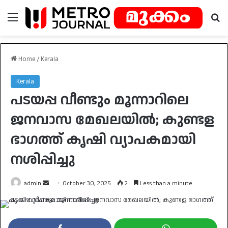
Menu
Se
Home
/
Kerala
Kerala
പടയപ്പ വീണ്ടും മൂന്നാറിലെ
ജനവാസ മേഖലയിൽ; കുണ്ടള
ഭാഗത്ത് കൃഷി വ്യാപകമായി
നശിപ്പിച്ചു
Send
admin
October 30, 2025
2
Less than a minute
an
email