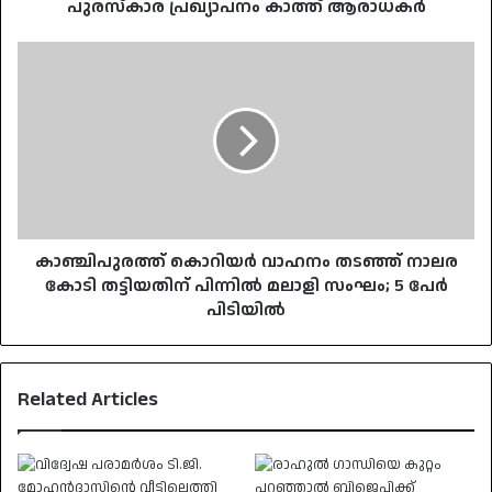
പുരസ്കാര പ്രഖ്യാപനം കാത്ത് ആരാധകർ
കാഞ്ചിപുരത്ത്
കൊറിയർ
വാഹനം
തടഞ്ഞ്
നാലര
കോടി
തട്ടിയതിന്
പിന്നിൽ
മലാളി
സംഘം;
കാഞ്ചിപുരത്ത് കൊറിയർ വാഹനം തടഞ്ഞ് നാലര
5
കോടി തട്ടിയതിന് പിന്നിൽ മലാളി സംഘം; 5 പേർ
പേർ
പിടിയിൽ
പിടിയിൽ
Related Articles