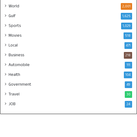
World
2,001
Gulf
1,625
Sports
1,029
Movies
518
Local
471
Business
218
Automobile
111
Health
104
Government
49
Travel
30
JOB
24