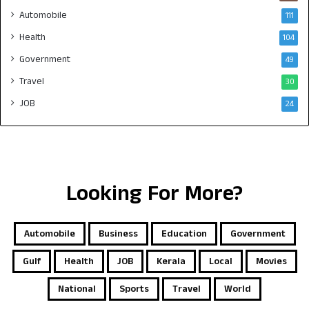
Automobile
111
Health
104
Government
49
Travel
30
JOB
24
Looking For More?
Automobile
Business
Education
Government
Gulf
Health
JOB
Kerala
Local
Movies
National
Sports
Travel
World