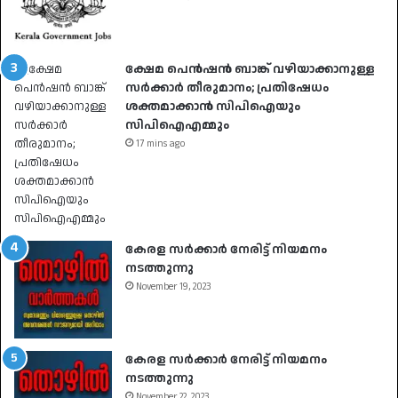
ക്ഷേമ പെൻഷൻ ബാങ്ക് വഴിയാക്കാനുള്ള
സർക്കാർ തീരുമാനം; പ്രതിഷേധം
ശക്തമാക്കാൻ സിപിഐയും
സിപിഐഎമ്മും
17 mins ago
കേരള സർക്കാർ നേരിട്ട് നിയമനം
നടത്തുന്നു
November 19, 2023
കേരള സർക്കാർ നേരിട്ട് നിയമനം
നടത്തുന്നു
November 22, 2023