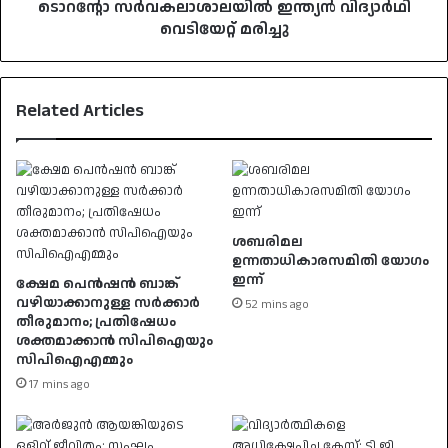
ടൊറന്റോ സർവകലാശാലയിൽ ഇന്ത്യൻ വിദ്യാർഥി
വെടിയേറ്റ് മരിച്ചു
Related Articles
ശബരിമല
ഉന്നതാധികാരസമിതി യോഗം
ഇന്ന്
ക്ഷേമ പെൻഷൻ ബാങ്ക്
വഴിയാക്കാനുള്ള സർക്കാർ
52 mins ago
തീരുമാനം; പ്രതിഷേധം
ശക്തമാക്കാൻ സിപിഐയും
സിപിഐഎമ്മും
17 mins ago