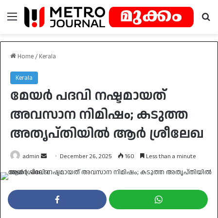
Menu
Se
Home
/
Kerala
Kerala
മേയർ പദവി നഷ്ടമായത്
അവസാന നിമിഷം; കടുത്ത
അതൃപ്തിയിൽ ആർ ശ്രീലേഖ
Send
admin
December 26, 2025
160
Less than a minute
an
email