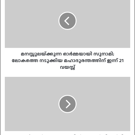
ഓർമ്മയായി
സുനാമി;
ലോകത്തെ
നടുക്കിയ
മഹാദുരന്തത്തിന്
ഇന്ന്
21
വയസ്സ്
മനസ്സുലയ്ക്കുന്ന ഓർമ്മയായി സുനാമി;
ലോകത്തെ നടുക്കിയ മഹാദുരന്തത്തിന് ഇന്ന് 21
വയസ്സ്
ടൊറന്റോ
സർവകലാശാലയിൽ
ഇന്ത്യൻ
വിദ്യാർഥി
വെടിയേറ്റ്
മരിച്ചു