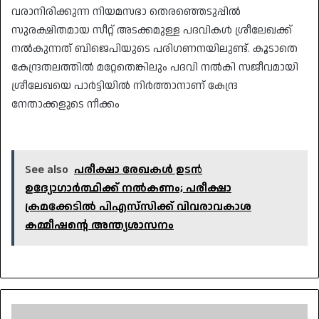
വരാനിരിക്കുന്ന നിയമസഭാ തെരഞ്ഞെടുപ്പിൽ
സുരക്ഷിതമായ സീറ്റ് അടക്കമുള്ള പദവികൾ ശ്രീലേഖക്ക്
നൽകുന്നത് ബിജെപിയുടെ പരിഗണനയിലുണ്ട്. കൂടാതെ
കേന്ദ്രതലത്തിൽ മറ്റേതെങ്കിലും പദവി നൽകി സജീവമായി
ശ്രീലേഖയെ പാർട്ടിയിൽ നിർത്താനാണ് കേന്ദ്ര
നേതാക്കളുടെ നീക്കം
See also
പരീക്ഷാ രേഖകൾ ഉടൻ
ഉദ്യോഗാർത്ഥിക്ക് നൽകണം; പരീക്ഷാ
ക്രമക്കേടിൽ പിഎസ്‌സിക്ക് വിവരാവകാശ
കമ്മീഷന്റെ അന്ത്യശാസനം
മനസ്സുലയ്ക്കുന്ന