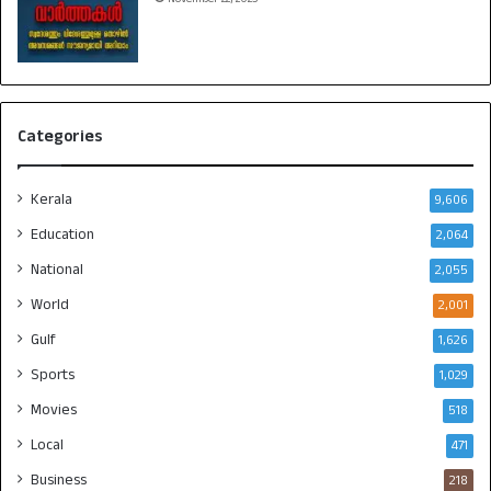
Categories
Kerala
9,606
Education
2,064
National
2,055
World
2,001
Gulf
1,626
Sports
1,029
Movies
518
Local
471
Business
218