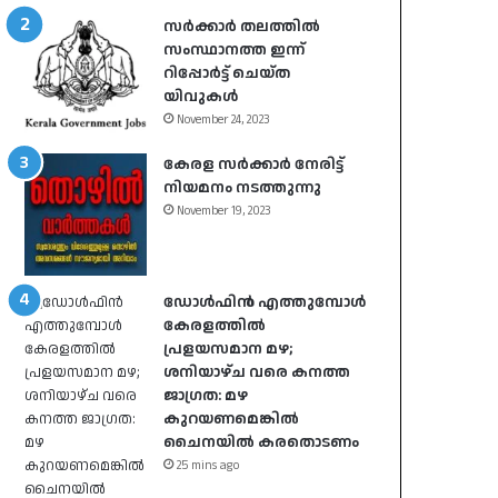
സർക്കാർ തലത്തിൽ
സംസ്ഥാനത്ത ഇന്ന്
റിപ്പോർട്ട് ചെയ്ത
യിവുകൾ
November 24, 2023
കേരള സർക്കാർ നേരിട്ട്
നിയമനം നടത്തുന്നു
November 19, 2023
ഡോൾഫിൻ എത്തുമ്പോൾ
കേരളത്തിൽ
പ്രളയസമാന മഴ;
ശനിയാഴ്ച വരെ കനത്ത
ജാഗ്രത: മഴ
കുറയണമെങ്കിൽ
ചൈനയിൽ കരതൊടണം
25 mins ago