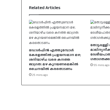
Related Articles
തോട്ടപ്പള്
മാലിന്യനീക്
ഡോൾഫിൻ എത്തുമ്പോൾ
ദേശീയപാ
കേരളത്തിൽ പ്രളയസമാന മഴ;
ഗതാഗതക്കു
ശനിയാഴ്ച വരെ കനത്ത
ജാഗ്രത: മഴ കുറയണമെങ്കിൽ
55 mins ago
ചൈനയിൽ കരതൊടണം
25 mins ago