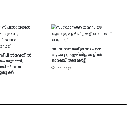
സംസ്ഥാനത്ത് ഇന്നും മഴ
തുടരും; ഏഴ് ജില്ലകളില്‍
ളി സ്പില്‍വേയിൽ
ഓറഞ്ച് അലേര്‍ട്ട്
കം തുടങ്ങി;
തയിൽ വൻ
1 hour ago
രുക്ക്