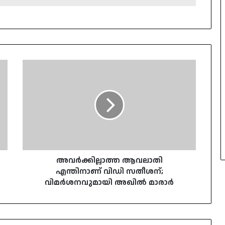
അവർക്കില്ലാത്ത
ആവലാതി
എന്തിനാണ്
വിഡി
സതീശന്;
വിമർശനവുമായി
അഖിൽ
മാരാർ
അവർക്കില്ലാത്ത ആവലാതി
എന്തിനാണ് വിഡി സതീശന്;
വിമർശനവുമായി അഖിൽ മാരാർ