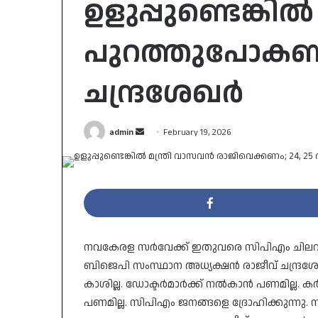
ഉളുപ്പുണ്ടെങ്കിൽ
പുറത്തുപോകണം
ചന്ദ്രശേഖർ
Send
admin
February 19, 2026
an
email
നവകേരള സർവേക്ക് ഇതുവരെ സിപിഎം ചിലവാക
ബിജെപി സംസ്ഥാന അധ്യക്ഷൻ രാജീവ് ചന്ദ്ര
കാശില്ല. ഡോക്ടർമാർക്ക് നൽകാൻ പണമില്ല. 
പണമില്ല. സിപിഎം ജനങ്ങളെ ദ്രോഹിക്കുന്നു. സ