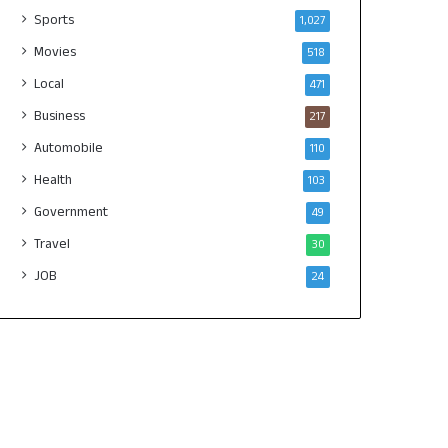
Sports
1,027
Movies
518
Local
471
Business
217
Automobile
110
Health
103
Government
49
Travel
30
JOB
24