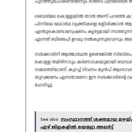
പുറത്തുപോകണമെന്നും രാജീവ് ചന്ദ്രശേഖർ ആവശ
ശബരിമല കൊള്ളയിൽ താൻ അന്ന് പറഞ്ഞ കാര്യം
പിന്നിലെ യഥാർഥ വ്യക്തികളെ ഒളിപ്പിക്കാൻ 
എന്തുകൊണ്ടാന്വേഷണം കൃത്യമായി നടത്തുന്നി
എന്നത് ബിജെപി ഉറപ്പു നൽകുന്നുവെന്നും അദ്ദ
സർക്കാരിന് ആത്മാർഥത ഉണ്ടെങ്കിൽ സിബിഐ 
കൊള്ള തമിഴ്‌നാടും കർണാടകയുമായി ബന്ധപ്പെട്ട
സമരത്തിലാണ്. കുറച്ച് ദിവസം മുൻപ് ആശാവർ
തുറക്കണം എന്നതാണോ ഈ സർക്കാരിന്റെ വലിയ 
ചോദിച്ചു
See also
സംസ്ഥാനത്ത് ശക്തമായ മഴയ്ക്ക
ഏഴ് ജില്ലകളിൽ യെല്ലോ അലർട്ട്