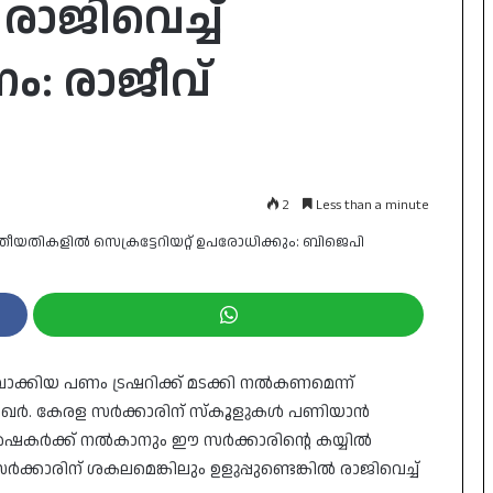
 രാജിവെച്ച്
: രാജീവ്
2
Less than a minute
്കിയ പണം ട്രഷറിക്ക് മടക്കി നൽകണമെന്ന്
ശേഖർ. കേരള സർക്കാരിന് സ്‌കൂളുകൾ പണിയാൻ
കർഷകർക്ക് നൽകാനും ഈ സർക്കാരിന്റെ കയ്യിൽ
ർക്കാരിന് ശകലമെങ്കിലും ഉളുപ്പുണ്ടെങ്കിൽ രാജിവെച്ച്