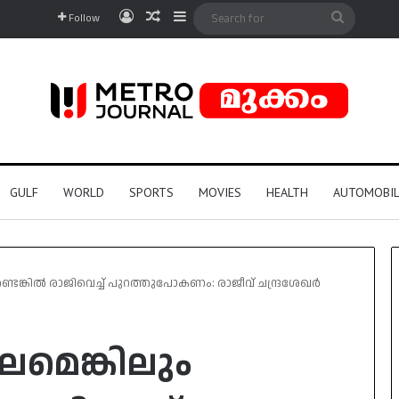
Log In
Random Article
Sidebar
Search
Follow
for
GULF
WORLD
SPORTS
MOVIES
HEALTH
AUTOMOBIL
ണ്ടെങ്കിൽ രാജിവെച്ച് പുറത്തുപോകണം: രാജീവ് ചന്ദ്രശേഖർ
ലമെങ്കിലും