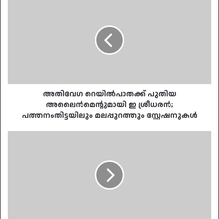
അതിവേഗ
റെയിൽപാതക്ക്
പുതിയ
അലൈൻമെന്റുമായി
ഇ
ശ്രീധരൻ;
പത്തനംതിട്ടയിലും
മലപ്പുറത്തും
സ്റ്റേഷനുകൾ
അതിവേഗ റെയിൽപാതക്ക് പുതിയ
അലൈൻമെന്റുമായി ഇ ശ്രീധരൻ;
പത്തനംതിട്ടയിലും മലപ്പുറത്തും സ്റ്റേഷനുകൾ
റെയിൽവേ
ട്രാക്കിലെ
മൃതദേഹം:
കൊല്ലപ്പെട്ടത്
കോട്ടയം
സ്വദേശിനി,
മുഖത്തും
ശരീത്തിലും
മുറിവേറ്റ