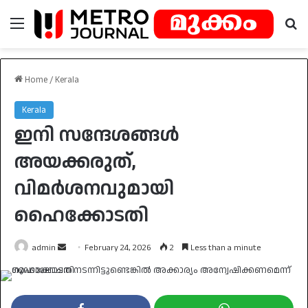
Menu
Se
Home
/
Kerala
Kerala
ഇനി സന്ദേശങ്ങൾ
അയക്കരുത്,
വിമർശനവുമായി
ഹൈക്കോടതി
Send
admin
February 24, 2026
2
Less than a minute
an
email