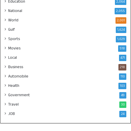
Education
2,064
National
2,055
World
2,001
Gulf
1,624
Sports
1,029
Movies
518
Local
471
Business
218
Automobile
110
Health
103
Government
49
Travel
30
JOB
24