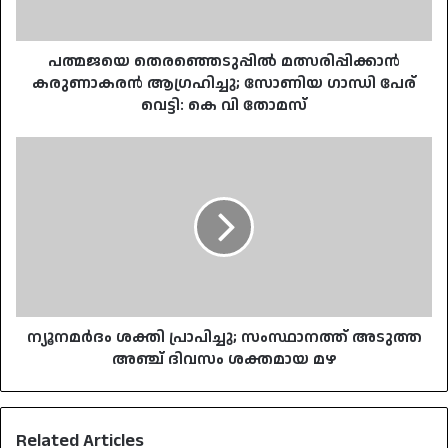
പേര്
വെട്ടി:
കെ
പത്മജയെ തെരഞ്ഞെടുപ്പിൽ മത്സരിപ്പിക്കാൻ
വി
കരുണാകരൻ ആഗ്രഹിച്ചു; സോണിയ ഗാന്ധി പേര്
തോമസ്
വെട്ടി: കെ വി തോമസ്
ന്യൂനമര്‍ദം
ശക്തി
പ്രാപിച്ചു;
സംസ്ഥാനത്ത്
അടുത്ത
അഞ്ച്
ദിവസം
ശക്തമായ
മഴ
ന്യൂനമര്‍ദം ശക്തി പ്രാപിച്ചു; സംസ്ഥാനത്ത് അടുത്ത
അഞ്ച് ദിവസം ശക്തമായ മഴ
Related Articles