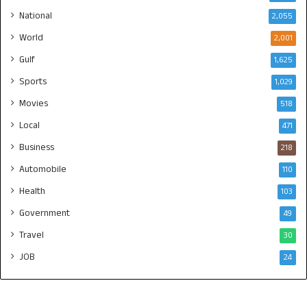
National
2,055
World
2,001
Gulf
1,625
Sports
1,029
Movies
518
Local
471
Business
218
Automobile
110
Health
103
Government
49
Travel
30
JOB
24