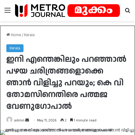
Menu
Se
Home
/
Kerala
Kerala
ഇനി എന്തെങ്കിലും പറഞ്ഞാല്‍
പഴയ ചരിത്രങ്ങളൊക്കെ
ഞാന്‍ വിളിച്ചു പറയും; കെ വി
തോമസിനെതിരെ പത്മജ
വേണുഗോപാല്‍
Send
admin
May 11, 2026
2
1 minute read
an
email