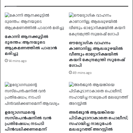
കോന്നി ആനക്കൂട്ടിൽ
ദുരന്തം: ആനയുടെ
ഔദ്യോഗിക വാഹനം
ആക്രമണത്തിൽ പാപ്പാൻ
കാണാനില്ല; ആലപ്പുഴയിൽ
മരിച്ചു
വീണ്ടും ഓട്ടോറിക്ഷയിൽ
കയറി കേന്ദ്രമന്ത്രി സുരേഷ്
14 mins ago
ഗോപി
49 mins ago
ഉദ്യോഗസ്ഥൻ്റെ
അർജുൻ ആയങ്കിയെ
സസ്പെൻഷനിൽ വൻ
പിടികൂടാനാകാതെ പൊലീസ്;
പ്രതിഷേധം; നടപടി
സഹായിച്ച നാലുപേർ
പിൻവലിക്കണമെന്ന്
മലപ്പുറത്ത് അറസ്റ്റിൽ