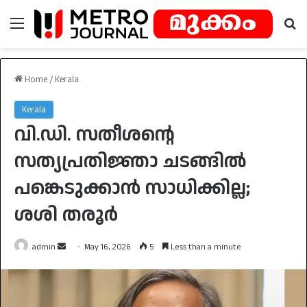
Menu
Se
Home
/
Kerala
Kerala
വി.ഡി. സതീശൻ്റെ
സത്യപ്രതിജ്ഞാ ചടങ്ങിൽ
പങ്കെടുക്കാൻ സാധിക്കില്ല;
ശശി തരൂർ
Send
admin
May 16, 2026
5
Less than a minute
an
email