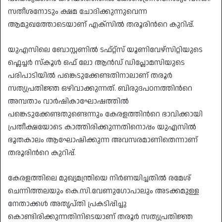
സതീശനോടും ക്ഷമ ചോദിക്കുന്നുവെന്ന
ആമുഖത്തോടെയാണ് എക്സിൽ തരൂരിന്‍റെ കുറിപ്പ്.
യുഎസിലെ ബോസ്റ്റണിൽ ടഫ്റ്റ്സ് യൂണിവേഴ്സിറ്റിയുടെ
ഫ്ലെച്ചർ സ്കൂൾ ഒഫ് ലോ ആൻഡ് ഡിപ്ലോമസിയുടെ
പരിപാടിയിൽ പങ്കെടുക്കേണ്ടതിനാലാണ് തരൂർ
സത്യപ്രതിജ്ഞ ഒഴിവാക്കുന്നത്. ബിരുദപഠനത്തിന്‍റെ
അമ്പതാം വാർഷികാഘോഷത്തിൽ
പങ്കെടുക്കേണ്ടതുണ്ടെന്നും കേരളത്തിന്‍റെ ഭാവിക്കായി
പ്രതീക്ഷയോടെ കാത്തിരിക്കുന്നതിനൊപ്പം യുഎസിൽ
ഭൂതകാലം ആഘോഷിക്കുന്ന അവസരമാണിതെന്നാണ്
തരൂരിന്‍റെ കുറിപ്പ്.
കേരളത്തിലെ മുഖ്യമന്ത്രിയെ നിർണയിച്ചതിൽ‌ രമേശ്
ചെന്നിത്തലയും കെ.സി.വേണുഗോപാലും അടക്കമുള്ള
നേതാക്കൾ അതൃപ്തി പ്രകടിപ്പിച്ചു
കൊണ്ടിരിക്കുന്നതിനിടെയാണ് തരൂർ സത്യപ്രതിജ്ഞ