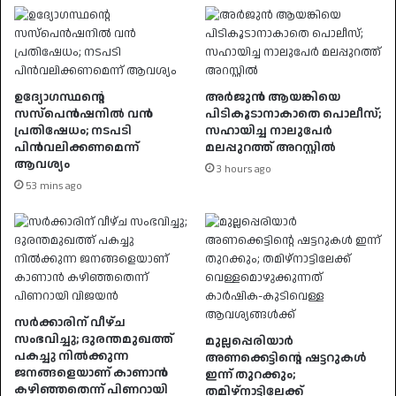
ഉദ്യോഗസ്ഥൻ്റെ
അർജുൻ ആയങ്കിയെ
സസ്പെൻഷനിൽ വൻ
പിടികൂടാനാകാതെ പൊലീസ്;
പ്രതിഷേധം; നടപടി
സഹായിച്ച നാലുപേർ
പിൻവലിക്കണമെന്ന്
മലപ്പുറത്ത് അറസ്റ്റിൽ
ആവശ്യം
3 hours ago
53 mins ago
സർക്കാരിന് വീഴ്ച
സംഭവിച്ചു; ദുരന്തമുഖത്ത്
മുല്ലപ്പെരിയാർ
പകച്ചു നിൽക്കുന്ന
അണക്കെട്ടിന്റെ ഷട്ടറുകൾ
ജനങ്ങളെയാണ് കാണാൻ
ഇന്ന് തുറക്കും;
കഴിഞ്ഞതെന്ന് പിണറായി
തമിഴ്‌നാട്ടിലേക്ക്