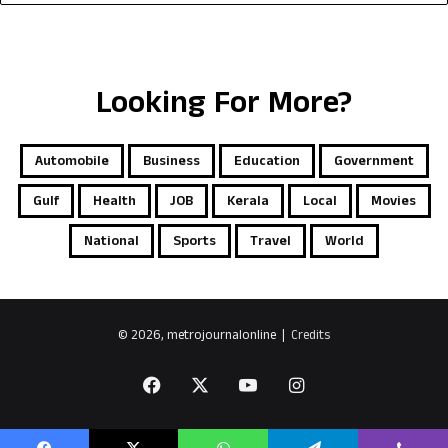
Looking For More?
Automobile
Business
Education
Government
Gulf
Health
JOB
Kerala
Local
Movies
National
Sports
Travel
World
© 2026, metrojournalonline |
Credits
Facebook
X
YouTube
Instagram