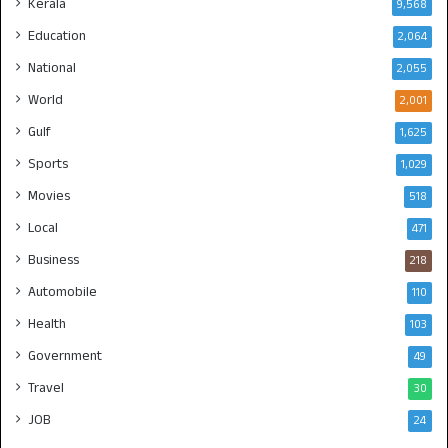
Kerala
9,568
Education
2,064
National
2,055
World
2,001
Gulf
1,625
Sports
1,029
Movies
518
Local
471
Business
218
Automobile
110
Health
103
Government
49
Travel
30
JOB
24