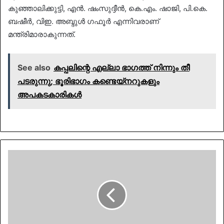
കുഞ്ഞാലിക്കുട്ടി, എൻ. ഷംസുദ്ദീൻ, കെ.എം. ഷാജി, പി.കെ.
ബഷീർ, വിഇ. അബ്ദുൾ ഗഫൂർ എന്നിവരാണ്
മന്ത്രിമാരാകുന്നത്.
See also
കപ്പലിന്റെ എല്ലാ ഭാഗത്ത് നിന്നും തീ
പടരുന്നു; ഭൂരിഭാഗം കണ്ടെയ്‌നറുകളും
അപകടകാരികൾ
സംസ്ഥാനത്ത്
സ്വർണവില
വീണ്ടും
കുറഞ്ഞു