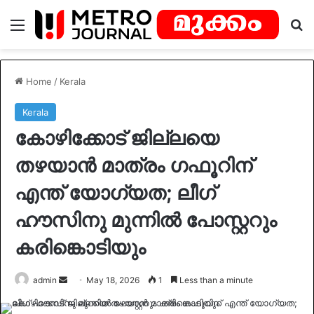
Menu
Se
Home
/
Kerala
Kerala
കോഴിക്കോട് ജില്ലയെ
തഴയാൻ മാത്രം ഗഫൂറിന്
എന്ത് യോഗ‍്യത; ലീഗ്
ഹൗസിനു മുന്നിൽ പോസ്റ്ററും
കരിങ്കൊടിയും
Send
admin
May 18, 2026
1
Less than a minute
an
email