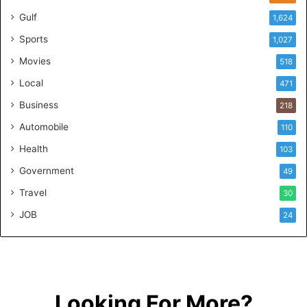
Gulf
1,624
Sports
1,027
Movies
518
Local
471
Business
218
Automobile
110
Health
103
Government
49
Travel
30
JOB
24
Looking For More?