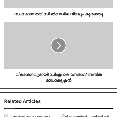
സംസ്ഥാനത്ത് സ്വർണവില വീണ്ടും കുറഞ്ഞു
വിമർശനവുമായി
ഡിഎംകെ
നേതാവ്
അനിത
രാധാകൃഷ്ണൻ
വിമർശനവുമായി ഡിഎംകെ നേതാവ് അനിത
രാധാകൃഷ്ണൻ
Related Articles