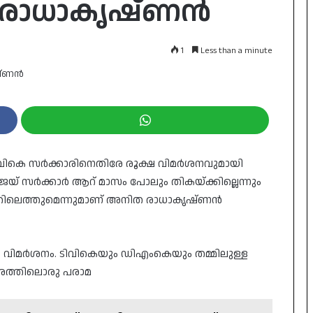
 രാധാകൃഷ്ണൻ
1
Less than a minute
ുടെ ടിവികെ സർക്കാരിനെതിരേ രൂക്ഷ വിമർശനവുമായി
 സർക്കാർ ആറ് മാസം പോലും തികയ്ക്കില്ലെന്നും
ാരത്തിലെത്തുമെന്നുമാണ് അനിത രാധാകൃഷ്ണൻ
വിമർശനം. ടിവികെയും ഡിഎംകെയും തമ്മിലുള്ള
തരത്തിലൊരു പരാമ