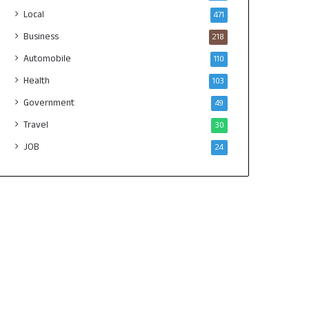
Local
471
Business
218
Automobile
110
Health
103
Government
49
Travel
30
JOB
24