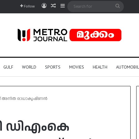
Log In
Random Article
Sidebar
Search
Follow
for
GULF
WORLD
SPORTS
MOVIES
HEALTH
AUTOMOBIL
് അനിത രാധാകൃഷ്ണൻ
ി ഡിഎംകെ