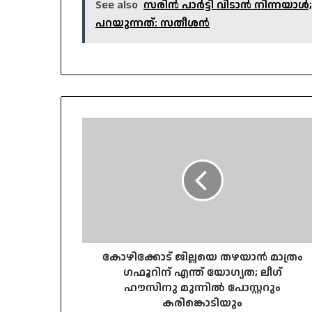
See also
സരിൻ പാർട്ടി വിടാൻ നിന്നയാൾ
പറയുന്നത്: സതീശൻ
കോഴിക്കോട്
ജില്ലയെ
തഴയാൻ
മാത്രം
ഗഫൂറിന്
എന്ത്
യോഗ‍്യത;
ലീഗ്
ഹൗസിനു
മുന്നിൽ
കോഴിക്കോട് ജില്ലയെ തഴയാൻ മാത്രം
പോസ്റ്ററും
ഗഫൂറിന് എന്ത് യോഗ‍്യത; ലീഗ്
കരിങ്കൊടിയും
ഹൗസിനു മുന്നിൽ പോസ്റ്ററും
കരിങ്കൊടിയും