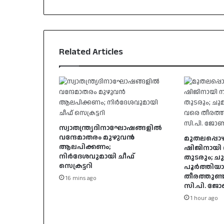
Related Articles
സ്വാതന്ത്ര്യദിനാഘോഷങ്ങളിൽ
വന്ദേമാതരം മുഴുവൻ
മുതലപ്പൊ
ആലപിക്കണം;
ഷിജിനായി 
നിർദേശവുമായി ചീഫ്
തുടരും; 
സെക്രട്ടറി
പൂർത്തിയ
തീരത്തുണ്ടാ
16 mins ago
സി.പി. ജ
1 hour ago