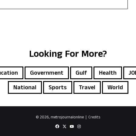
Looking For More?
cation
Government
Gulf
Health
JO
National
Sports
Travel
World
© 2026, metrojournalonline |
Credits
Facebook
X
YouTube
Instagram