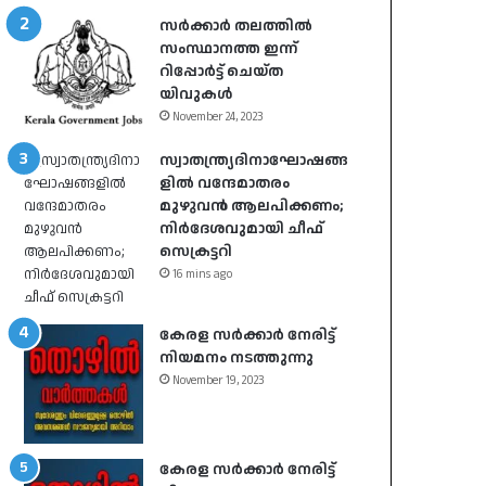
സർക്കാർ തലത്തിൽ
സംസ്ഥാനത്ത ഇന്ന്
റിപ്പോർട്ട് ചെയ്ത
യിവുകൾ
November 24, 2023
സ്വാതന്ത്ര്യദിനാഘോഷങ്ങ
ളിൽ വന്ദേമാതരം
മുഴുവൻ ആലപിക്കണം;
നിർദേശവുമായി ചീഫ്
സെക്രട്ടറി
16 mins ago
കേരള സർക്കാർ നേരിട്ട്
നിയമനം നടത്തുന്നു
November 19, 2023
കേരള സർക്കാർ നേരിട്ട്