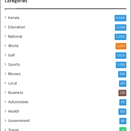
Categories
Kerala
9,580
Education
2,064
National
2,055
World
2,001
Gulf
1,625
Sports
1,029
Movies
518
Local
471
Business
218
Automobile
111
Health
103
Government
49
Travel
30