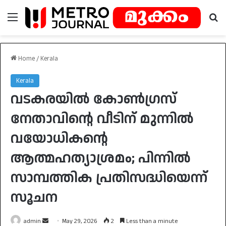
Menu
Se
Home
/
Kerala
Kerala
വടകരയിൽ കോൺഗ്രസ്
നേതാവിന്റെ വീടിന് മുന്നിൽ
വയോധികന്റെ
ആത്മഹത്യാശ്രമം; പിന്നിൽ
സാമ്പത്തിക പ്രതിസദ്ധിയെന്ന്
സൂചന
Send
admin
May 29, 2026
2
Less than a minute