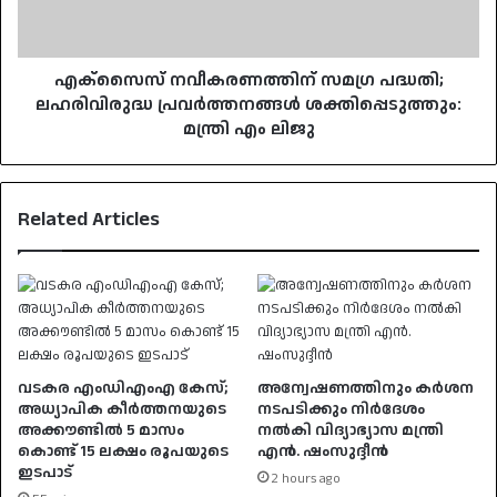
ശക്തിപ്പെടുത്തും:
മന്ത്രി
എം
ലിജു
എക്‌സൈസ് നവീകരണത്തിന് സമഗ്ര പദ്ധതി;
ലഹരിവിരുദ്ധ പ്രവർത്തനങ്ങൾ ശക്തിപ്പെടുത്തും:
മന്ത്രി എം ലിജു
Related Articles
വടകര എംഡിഎംഎ കേസ്;
അന്വേഷണത്തിനും കർശന
അധ്യാപിക കീർത്തനയുടെ
നടപടിക്കും നിർദേശം
അക്കൗണ്ടിൽ 5 മാസം
നൽകി വിദ്യാഭ്യാസ മന്ത്രി
കൊണ്ട് 15 ലക്ഷം രൂപയുടെ
എൻ. ഷംസുദ്ദീൻ
ഇടപാട്
2 hours ago