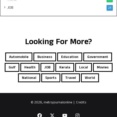
JOB
24
Looking For More?
Automobile
Business
Education
Government
Gulf
Health
JOB
Kerala
Local
Movies
National
Sports
Travel
World
© 2026, metrojournalonline |
Credits
Facebook
X
YouTube
Instagram