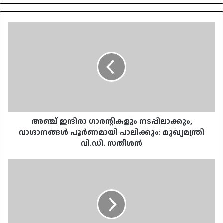
അഞ്ച്
ഇന്ദിരാ
ഗാരന്റികളും
നടപ്പിലാക്കും,
വാഗ്ദാനങ്ങൾ
പൂർണമായി
പാലിക്കും:
മുഖ്യമന്ത്രി
വി.ഡി.
സതീശൻ
അഞ്ച് ഇന്ദിരാ ഗാരന്റികളും നടപ്പിലാക്കും,
വാഗ്ദാനങ്ങൾ പൂർണമായി പാലിക്കും: മുഖ്യമന്ത്രി
വി.ഡി. സതീശൻ
എക്‌സൈസ്
നവീകരണത്തിന്
സമഗ്ര
പദ്ധതി;
ലഹരിവിരുദ്ധ
പ്രവർത്തനങ്ങൾ