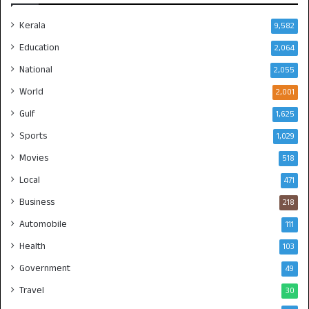
Kerala
9,582
Education
2,064
National
2,055
World
2,001
Gulf
1,625
Sports
1,029
Movies
518
Local
471
Business
218
Automobile
111
Health
103
Government
49
Travel
30