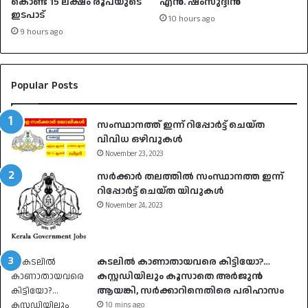
കൊണ്ട് 15 ലക്ഷം രൂപയുടെ
എൻ. ഷംസുദ്ദീൻ
ഇടപാട്
10 hours ago
9 hours ago
Popular Posts
സംസ്ഥാനത്ത് ഇന്ന് റിപ്പോർട്ട് ചെയ്ത
വിവിധ ഒഴിവുകൾ
November 23, 2023
സർക്കാർ തലത്തിൽ സംസ്ഥാനത്ത ഇന്ന്
റിപ്പോർട്ട് ചെയ്ത യിവുകൾ
November 24, 2023
കടലില്‍ കാണാതായവരെ കിട്ടിയോ?…
കസ്റ്റഡിയിലും കൂസാതെ അർജുൻ
ആയങ്കി, സർക്കാറിനെതിരെ പരിഹാസം
10 mins ago