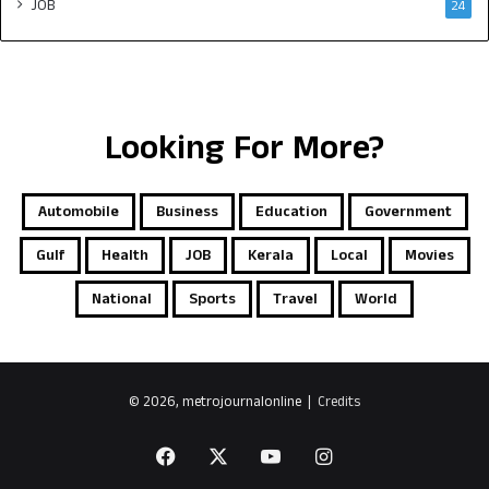
JOB
24
Looking For More?
Automobile
Business
Education
Government
Gulf
Health
JOB
Kerala
Local
Movies
National
Sports
Travel
World
© 2026, metrojournalonline |
Credits
Facebook
X
YouTube
Instagram