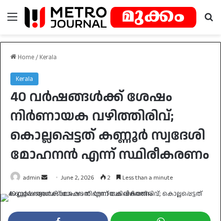
Menu
Se
Home
/
Kerala
Kerala
40 വർഷങ്ങൾക്ക് ശേഷം
നിർണായക വഴിത്തിരിവ്;
കൊല്ലപ്പെട്ടത് കണ്ണൂർ സ്വദേശി
മോഹനൻ എന്ന് സ്ഥിരീകരണം
Send
admin
June 2, 2026
2
Less than a minute
an
email