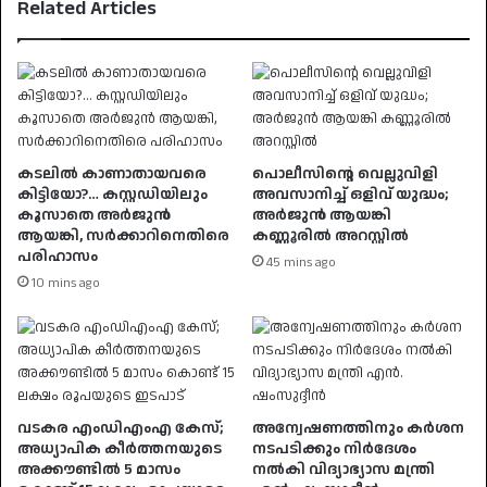
Related Articles
കടലില്‍ കാണാതായവരെ
പൊലീസിന്റെ വെല്ലുവിളി
കിട്ടിയോ?… കസ്റ്റഡിയിലും
അവസാനിച്ച് ഒളിവ് യുദ്ധം;
കൂസാതെ അർജുൻ
അർജുൻ ആയങ്കി
ആയങ്കി, സർക്കാറിനെതിരെ
കണ്ണൂരിൽ അറസ്റ്റിൽ
പരിഹാസം
45 mins ago
10 mins ago
വടകര എംഡിഎംഎ കേസ്;
അന്വേഷണത്തിനും കർശന
അധ്യാപിക കീർത്തനയുടെ
നടപടിക്കും നിർദേശം
അക്കൗണ്ടിൽ 5 മാസം
നൽകി വിദ്യാഭ്യാസ മന്ത്രി