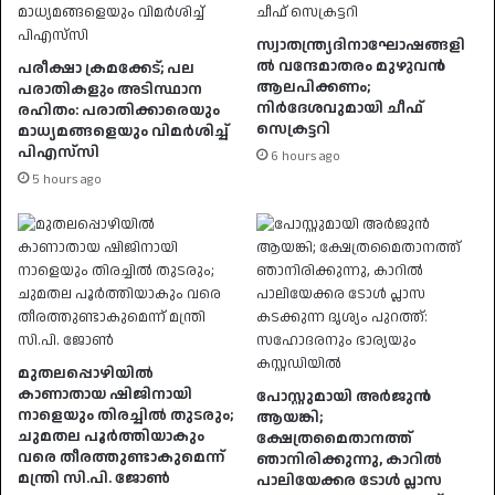
സ്വാതന്ത്ര്യദിനാഘോഷങ്ങളി
ൽ വന്ദേമാതരം മുഴുവൻ
പരീക്ഷാ ക്രമക്കേട്; പല
ആലപിക്കണം;
പരാതികളും അടിസ്ഥാന
നിർദേശവുമായി ചീഫ്
രഹിതം: പരാതിക്കാരെയും
സെക്രട്ടറി
മാധ്യമങ്ങളെയും വിമര്‍ശിച്ച്
പിഎസ്‌സി
6 hours ago
5 hours ago
മുതലപ്പൊഴിയിൽ
കാണാതായ ഷിജിനായി
പോസ്റ്റുമായി അർജുൻ
നാളെയും തിരച്ചിൽ തുടരും;
ആയങ്കി;
ചുമതല പൂർത്തിയാകും
ക്ഷേത്രമൈതാനത്ത്
വരെ തീരത്തുണ്ടാകുമെന്ന്
ഞാനിരിക്കുന്നു, കാറിൽ
മന്ത്രി സി.പി. ജോൺ
പാലിയേക്കര ടോൾ പ്ലാസ