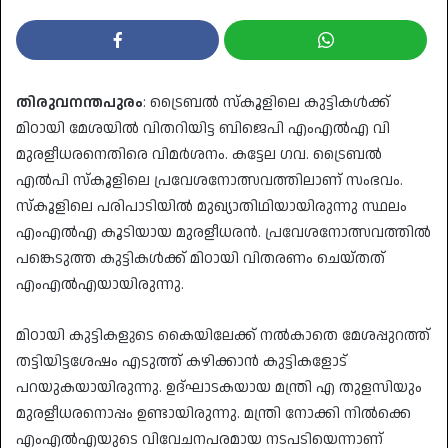
തിരുവനന്തപുരം
: ട്രൈബൽ സ്കൂളിലെ കുട്ടികൾക്ക്
മിഠായി മേശയിൽ വിതറിയിട്ട ബിജെപി എംഎൽഎ വി
മുരളീധരനെതിരെ വിമർശനം. കട്ടേല ഗവ. ട്രൈബൽ
എൽപി സ്കൂളിലെ പ്രവേശനോത്സവത്തിലാണ് സംഭവം.
സ്‌കൂളിലെ പരിപാടിയിൽ മുഖ്യാതിഥിയായിരുന്നു സ്ഥലം
എംഎൽഎ കൂടിയായ മുരളീധരൻ. പ്രവേശനോത്സവത്തിൽ
പങ്കെടുത്ത കുട്ടികൾക്ക്‌ മിഠായി വിതരണം ചെയ്‌തത്‌
എംഎൽഎയായിരുന്നു.
മിഠായി കുട്ടികളുടെ കൈയിലേക്ക്‌ നൽകാതെ മേശപ്പുറത്ത്‌
തട്ടിയിട്ടശേഷം എടുത്ത്‌ കഴിക്കാൻ കുട്ടികളോട്
പറയുകയായിരുന്നു. ഉദ്‌ഘാടകയായ മന്ത്രി എ തുളസിയും
മുരളീധരനൊപ്പം ഉണ്ടായിരുന്നു. മന്ത്രി നോക്കി നിൽക്കെ
എംഎൽഎയുടെ വിവേചനപരമായ നടപടിയെന്നാണ്