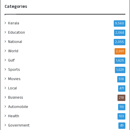
Categories
Kerala
9,560
Education
2,064
National
2,055
World
2,001
Gulf
1,625
Sports
1,029
Movies
518
Local
471
Business
218
Automobile
110
Health
103
Government
49