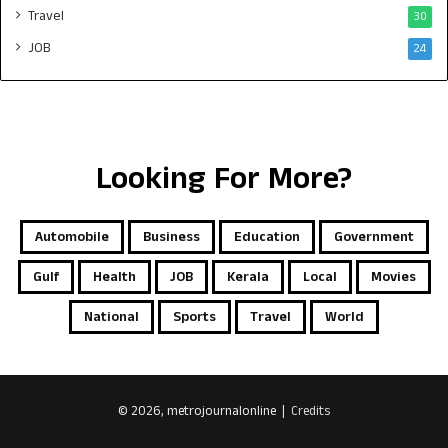
Travel
30
JOB
24
Looking For More?
Automobile
Business
Education
Government
Gulf
Health
JOB
Kerala
Local
Movies
National
Sports
Travel
World
© 2026, metrojournalonline |
Credits