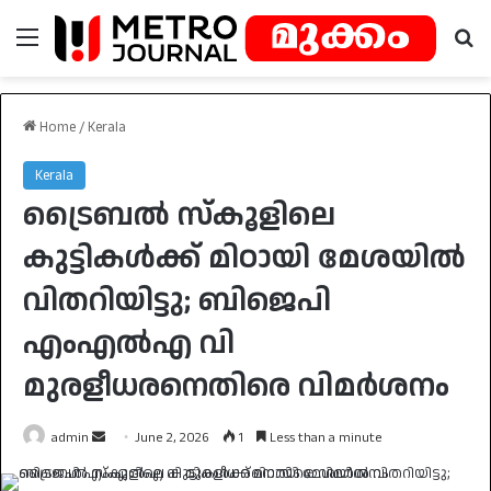
Menu
Se
Home
/
Kerala
Kerala
ട്രൈബൽ സ്കൂളിലെ
കുട്ടികൾക്ക് മിഠായി മേശയിൽ
വിതറിയിട്ടു; ബിജെപി
എംഎൽഎ വി
മുരളീധരനെതിരെ വിമർശനം
Send
admin
June 2, 2026
1
Less than a minute
an
email