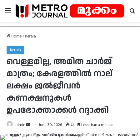
Menu
Se
Home
/
Kerala
Kerala
വെള്ളമില്ല, അമിത ചാർജ്
മാത്രം; കേരളത്തിൽ നാല്
ലക്ഷം ജൽജീവൻ
കണക്ഷനുകൾ
ഉപഭോക്താക്കൾ റദ്ദാക്കി
Send
admin
June 30, 2026
41
Less than a minute
an
email