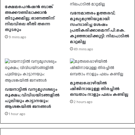
ക്ഷേമപെൻഷൻ ബാങ്ക്
അക്കൗണ്ടിലാക്കാൻ
വന്ദേമാതരം ഉത്തരവ്;
തിടുക്കമില്ല; ഓണത്തിന്
മുഖ്യമന്ത്രിയുമായി
നിലവിലെ രീതി തന്നെ
സംസാരിച്ച ശേഷം
തുടരും
പ്രതികരിക്കാമെന്ന് പി.കെ.
കുഞ്ഞാലിക്കുട്ടി: നിലപാടിൽ
9 mins ago
മാറ്റമില്ല
49 mins ago
മുതലപ്പൊഴിയിൽ
ഷിജിനായുള്ള തിരച്ചിൽ
വയനാട്ടിൽ വന്യമൃഗശല്യം
ഒമ്പതാം നാളും ഫലം കണ്ടില്ല
രൂക്ഷം; വിവിധയിടങ്ങളിൽ
പുലിയും കാട്ടാനയും:
2 hours ago
ആശങ്കയിൽ ജനങ്ങൾ
1 hour ago