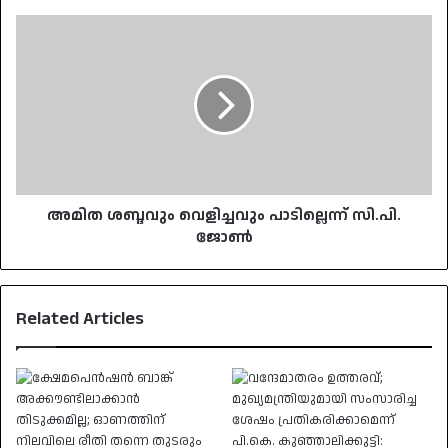
അമിത
ശബ്ദവും
വെളിച്ചവും
പാടില്ലെന്ന്
സി.പി.
ജോൺ
അമിത ശബ്ദവും വെളിച്ചവും പാടില്ലെന്ന് സി.പി.
ജോൺ
Related Articles