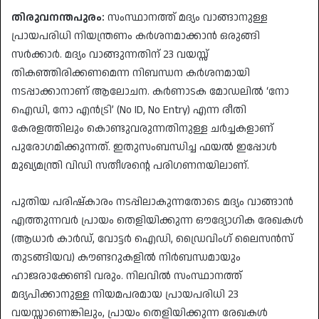
തിരുവനന്തപുരം:
സംസ്ഥാനത്ത് മദ്യം വാങ്ങാനുള്ള
പ്രായപരിധി നിയന്ത്രണം കർശനമാക്കാൻ ഒരുങ്ങി
സർക്കാർ. മദ്യം വാങ്ങുന്നതിന് 23 വയസ്സ്
തികഞ്ഞിരിക്കണമെന്ന നിബന്ധന കർശനമായി
നടപ്പാക്കാനാണ് ആലോചന. കർണാടക മോഡലിൽ ‘നോ
ഐഡി, നോ എൻട്രി’ (No ID, No Entry) എന്ന രീതി
കേരളത്തിലും കൊണ്ടുവരുന്നതിനുള്ള ചർച്ചകളാണ്
പുരോഗമിക്കുന്നത്. ഇതുസംബന്ധിച്ച ഫയൽ ഇപ്പോൾ
മുഖ്യമന്ത്രി വിഡി സതീശൻ്റെ പരിഗണനയിലാണ്.
​പുതിയ പരിഷ്കാരം നടപ്പിലാകുന്നതോടെ മദ്യം വാങ്ങാൻ
എത്തുന്നവർ പ്രായം തെളിയിക്കുന്ന ഔദ്യോഗിക രേഖകൾ
(ആധാർ കാർഡ്, വോട്ടർ ഐഡി, ഡ്രൈവിംഗ് ലൈസൻസ്
തുടങ്ങിയവ) കൗണ്ടറുകളിൽ നിർബന്ധമായും
ഹാജരാക്കേണ്ടി വരും. നിലവിൽ സംസ്ഥാനത്ത്
മദ്യപിക്കാനുള്ള നിയമപരമായ പ്രായപരിധി 23
വയസ്സാണെങ്കിലും, പ്രായം തെളിയിക്കുന്ന രേഖകൾ