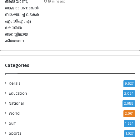
19 mins ago
Categories
Kerala
9,527
Education
2,064
National
2,055
World
2,001
Gulf
1,624
Sports
1,027