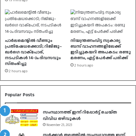
19 mins ago
പാർലമെന്റിൽ വീണ്ടും
നിയന്ത്രണംവിട്ട സ്വകാര്യ
പ്രതിഷേധക്കൊടി; റിജിജു–
ബസ് വാഹനങ്ങളിലേക്ക്
ഖർഗെ വാക്പോര്,
ഇടിച്ചുകയറി അപകടം: രണ്ടു
നടപടികൾ 14-ാം ദിവസവും
മരണം, എട്ട് പേർക്ക് പരിക്ക്
സ്തംഭിച്ചു
2 hours ago
2 hours ago
Popular Posts
സംസ്ഥാനത്ത് ഇന്ന് റിപ്പോർട്ട് ചെയ്ത
വിവിധ ഒഴിവുകൾ
November 23, 2023
സർക്കാർ തലത്തിൽ സംസ്ഥാനത്ത ഇന്ന്