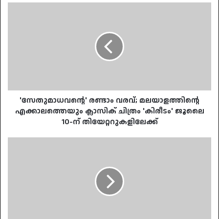
'സേതുമാധവന്റെ'
രണ്ടാം
വരവ്;
മലയാളത്തിന്റെ
എക്കാലത്തെയും
ക്ലാസിക്
ചിത്രം
'കിരീടം'
ജൂലൈ
​'സേതുമാധവന്റെ' രണ്ടാം വരവ്; മലയാളത്തിന്റെ
10-
എക്കാലത്തെയും ക്ലാസിക് ചിത്രം 'കിരീടം' ജൂലൈ
ന്
10-ന് തിയേറ്ററുകളിലേക്ക്
തിയേറ്ററുകളിലേക്ക്
സംസ്ഥാന
തെരഞ്ഞെടുപ്പ്
കമ്മീഷണർക്കെതിരായ
ആക്ഷേപങ്ങൾ
തള്ളി
മന്ത്രി
കെ.എം
ഷാജി