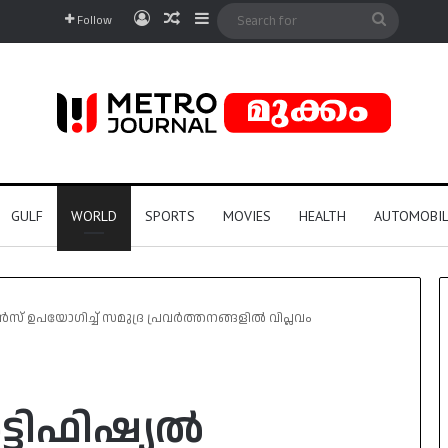
Log In
Random Article
Sidebar
Search
Follow
for
GULF
WORLD
SPORTS
MOVIES
HEALTH
AUTOMOBIL
സ് ഉപയോഗിച്ച് സമുദ്ര പ്രവർത്തനങ്ങളിൽ വിപ്ലവം
്ടിഫിഷ്യൽ