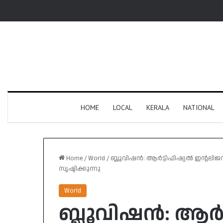
HOME
LOCAL
KERALA
NATIONAL
Home
/
World
/
ബ്ലൂവിഷൻ: ആർട്ടിഫിഷ്യൽ ഇൻ്റലിജൻ
സൃഷ്ടിക്കുന്നു
World
ബ്ലൂവിഷൻ: ആർട