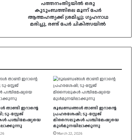
രണ്ട്
പത്തനംതിട്ടയിൽ ഒരു
പേർ
കുടുംബത്തിലെ മൂന്ന് പേർ
ചികിത്സയിൽ
ആത്മഹത്യക്ക് ശ്രമിച്ചു; ഗൃഹനാഥ
മരിച്ചു, രണ്ട് പേർ ചികിത്സയിൽ
ൾ താണ്ടി ഇറാൻ്റെ
ഭൂഖണ്ഡങ്ങൾ താണ്ടി ഇറാൻ്റെ
ടു-സ്റ്റേജ്
പ്രഹരശേഷി; ടു-സ്റ്റേജ്
 പശ്ചിമേഷ്യയെ
മിസൈലുകൾ പശ്ചിമേഷ്യയെ
ാക്കുന്നു
മുൾമുനയിലാക്കുന്നു
026
March 22, 2026