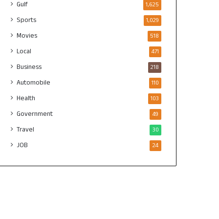
Gulf
1,625
Sports
1,029
Movies
518
Local
471
Business
218
Automobile
110
Health
103
Government
49
Travel
30
JOB
24