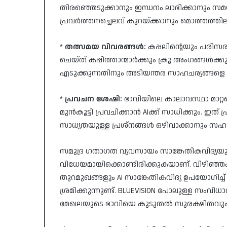
തിരഞ്ഞെടുക്കാനും ഇന്ധനം ലാഭിക്കാനും സമയ
പ്രവർത്തനച്ചെലവ് കുറയ്ക്കാനും മൊത്തത്തിലു
*
തത്സമയ വിവരങ്ങൾ:
കപ്പലിന്റെയും പരിസ
ചെയ്ത് കപ്പിത്താന്മാർക്കും ക്രൂ അംഗങ്ങൾക്കു
എടുക്കുന്നതിനും അടിയന്തര സാഹചര്യങ്ങളെ
*
പ്രവചന ശേഷി:
ഭാവിയിലെ കാലാവസ്ഥാ മാറ്റങ്ങ
മുൻകൂട്ടി പ്രവചിക്കാൻ AIക്ക് സാധിക്കും. ഇ
സാധ്യതയുള്ള പ്രശ്നങ്ങൾ ഒഴിവാക്കാനും സഹായ
സമുദ്ര ഗതാഗത വ്യവസായം സാങ്കേതികവിദ്യയ
വിധേയമായിക്കൊണ്ടിരിക്കുകയാണ്. വിഴിഞ്ഞം 
തുറമുഖങ്ങളും AI സാങ്കേതികവിദ്യ ഉപയോഗിച്ച്
ശ്രമിക്കുന്നുണ്ട്. BLUEVISION പോലുള്ള സംവി
മേഖലയുടെ ഭാവിയെ കൂടുതൽ സുരക്ഷിതവും സ