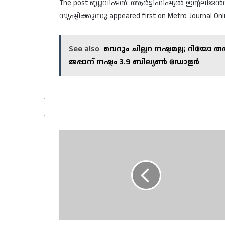
The post ബ്ലൂവിഷൻ: ആർട്ടിഫിഷ്യൽ ഇൻ്റലിജൻസ
സൃഷ്ടിക്കുന്നു appeared first on Metro Journal Onl
See also
വെറും ചില്ലറ നഷ്ടമല്ല; റിയ
ജപ്പാന് നഷ്ടം 3.9 ബില്യൺ ഡോളർ
തരൂരിനെ
യോഗത്തിൽ
പങ്കെടുപ്പിച്ചാൽ
വിവരങ്ങൾ
മോദിക്ക്
ചോർത്തിക്കൊടുക്കും;
വിമർശനവുമായി
ഉണ്ണിത്താൻ