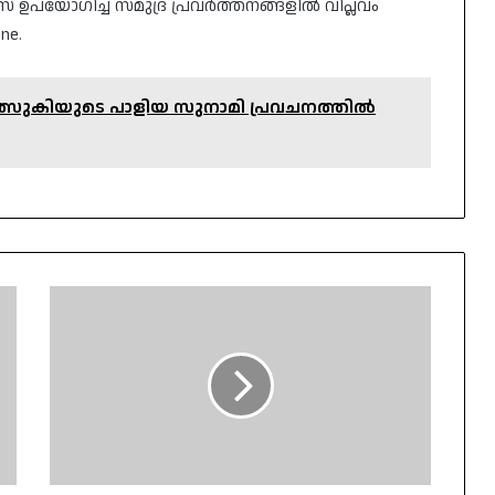
് ഉപയോഗിച്ച് സമുദ്ര പ്രവർത്തനങ്ങളിൽ വിപ്ലവം
ine.
ോ തത്സുകിയുടെ പാളിയ സുനാമി പ്രവചനത്തിൽ
പത്തനംതിട്ടയിൽ
ഒരു
കുടുംബത്തിലെ
മൂന്ന്
പേർ
ആത്മഹത്യക്ക്
ശ്രമിച്ചു;
ഗൃഹനാഥ
മരിച്ചു,