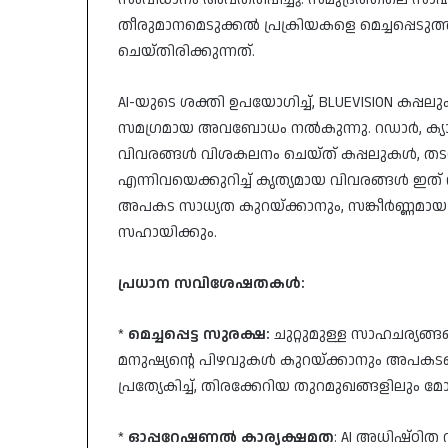
തീരുമാനമെടുക്കൽ പ്രക്രിയകളെ മെച്ചപ്പെ
ചെയ്തിരിക്കുന്നത്.
AI-യുടെ ശക്തി ഉപയോഗിച്ച്, BLUEVISION കപ്പലുക
സമഗ്രമായ അവബോധം നൽകുന്നു. റഡാർ, ക്യാ
വിവരങ്ങൾ വിശകലനം ചെയ്ത് കപ്പലുകൾ, തടസ
എന്നിവയെക്കുറിച്ച് കൃത്യമായ വിവരങ്ങൾ ഇത് ന
അപകട സാധ്യത കുറയ്ക്കാനും, സങ്കീർണ്ണമായ
സഹായിക്കും.
പ്രധാന സവിശേഷതകൾ:
*
മെച്ചപ്പെട്ട സുരക്ഷ:
ചുറ്റുമുള്ള സാഹചര്യങ്
മനുഷ്യന്റെ പിഴവുകൾ കുറയ്ക്കാനും അപകടങ്ങ
പ്രത്യേകിച്ച്, തിരക്കേറിയ തുറമുഖങ്ങളില
*
ഓപ്പറേഷണൽ കാര്യക്ഷമത
: AI അധിഷ്ഠിത