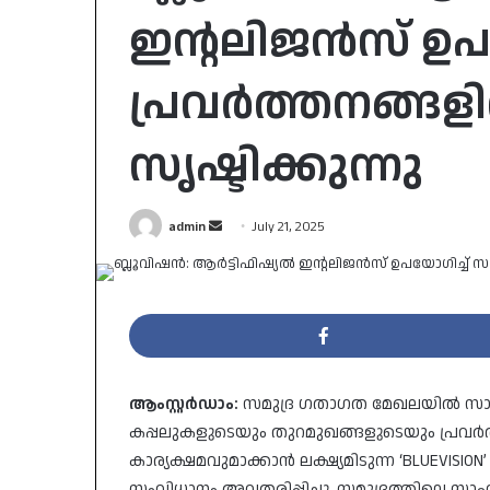
ഇൻ്റലിജൻസ് ഉപയ
പ്രവർത്തനങ്ങളി
സൃഷ്ടിക്കുന്നു
Send
admin
July 21, 2025
an
email
ആംസ്റ്റർഡാം:
സമുദ്ര ഗതാഗത മേഖലയിൽ സാങ്കേത
കപ്പലുകളുടെയും തുറമുഖങ്ങളുടെയും പ്രവ
കാര്യക്ഷമവുമാക്കാൻ ലക്ഷ്യമിടുന്ന ‘BLUEVISI
സംവിധാനം അവതരിപ്പിച്ചു. സമുദ്രത്തിലെ സാ