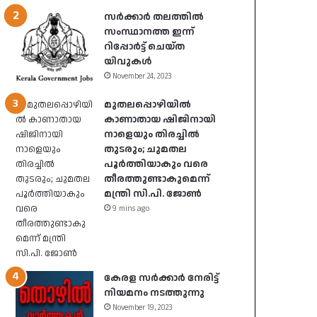
സർക്കാർ തലത്തിൽ
സംസ്ഥാനത്ത ഇന്ന്
റിപ്പോർട്ട് ചെയ്ത
യിവുകൾ
November 24, 2023
മുതലപ്പൊഴിയിൽ
കാണാതായ ഷിജിനായി
നാളെയും തിരച്ചിൽ
തുടരും; ചുമതല
പൂർത്തിയാകും വരെ
തീരത്തുണ്ടാകുമെന്ന്
മന്ത്രി സി.പി. ജോൺ
9 mins ago
കേരള സർക്കാർ നേരിട്ട്
നിയമനം നടത്തുന്നു
November 19, 2023