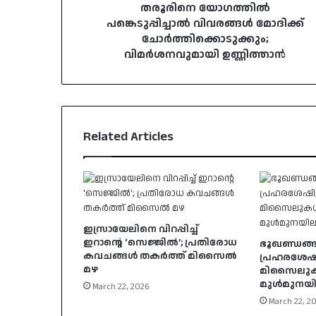
തരൂരിനെ യോഗത്തിൽ
പങ്കെടുപ്പിച്ചാൽ വിവരങ്ങൾ മോദിക്ക്
ചോർത്തിക്കൊടുക്കും;
വിമർശനവുമായി ഉണ്ണിത്താൻ
Related Articles
ഇസ്രായേലിനെ വിറപ്പിച്ച്
ഇറാന്റെ ‘സെജ്ജിൽ’; പ്രതിരോധ
ഭൂഖണ്ഡങ്ങ
കവചങ്ങൾ തകർത്ത് മിസൈൽ
പ്രഹരശേഷി; 
മഴ
മിസൈലുകൾ
മുൾമുനയില
March 22, 2026
March 22, 2