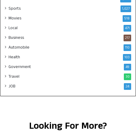
Sports
1,027
Movies
518
Local
471
Business
217
Automobile
110
Health
103
Government
49
Travel
30
JOB
24
Looking For More?