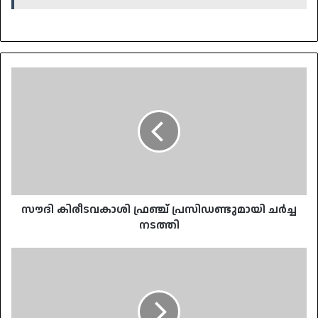
സൗദി
കിരീടവകാശി
ഫ്രഞ്ച്
പ്രസിഡണ്ടുമായി
ചര്‍ച്ച
നടത്തി
സൗദി കിരീടവകാശി ഫ്രഞ്ച് പ്രസിഡണ്ടുമായി ചര്‍ച്ച
നടത്തി
ഖത്തര്‍
ഭരണാധികാരിയുടെ
ഇന്ത്യാ
സന്ദര്‍ശനം
ഇന്ന്