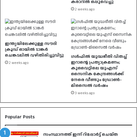
കരാറിൽ ഒപ്പുവെച്ചു
2 weeks ago
ഇന്ത്യയിലേക്കുള്ള സൗദി
ക്രൂഡ് ഓയിൽ ടാങ്കർ
ചെങ്കടലിൽ വഴിതിരിച്ചുവിട്ടു
ഗൾഫിൽ യുദ്ധഭീതി വിതച്ച്
ഇറാന്റെ പ്രത്യാക്രമണം;
2 weeks ago
കുവൈറ്റിലെ യുഎസ്
സൈനിക കേന്ദ്രങ്ങൾക്ക്
നേരെ വീണ്ടും ഡ്രോൺ-
മിസൈൽ വർഷം
3 weeks ago
Popular Posts
സംസ്ഥാനത്ത് ഇന്ന് റിപ്പോർട്ട് ചെയ്ത