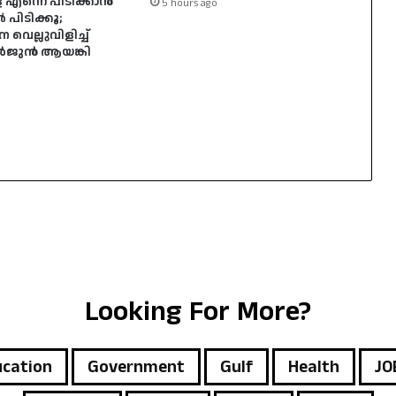
 എന്നെ പിടിക്കാൻ
5 hours ago
ൽ പിടിക്കൂ;
െല്ലുവിളിച്ച്
അർജുൻ ആയങ്കി
Looking For More?
cation
Government
Gulf
Health
JO