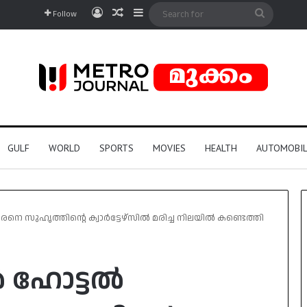
Log In
Random Article
Sidebar
Search
Follow
for
GULF
WORLD
SPORTS
MOVIES
HEALTH
AUTOMOBIL
െ സുഹൃത്തിന്റെ ക്വാർട്ടേഴ്‌സിൽ മരിച്ച നിലയിൽ കണ്ടെത്തി
ൽ ഹോട്ടൽ