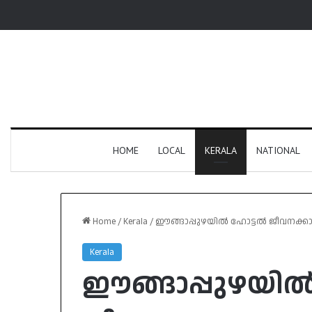
HOME
LOCAL
KERALA
NATIONAL
Home
/
Kerala
/
ഈങ്ങാപ്പുഴയിൽ ഹോട്ടൽ ജീവനക്കാരന
Kerala
ഈങ്ങാപ്പുഴയി