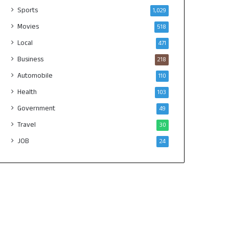
Sports
1,029
Movies
518
Local
471
Business
218
Automobile
110
Health
103
Government
49
Travel
30
JOB
24