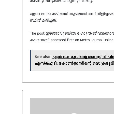
കിടന്നുറങ്ങുകയായിരുന്നു സാബു.
ഏറെ നേരം കഴിഞ്ഞ് സുഹൃത്ത് വന്ന് വിളിച്ചപ
സ്ഥിരീകരിച്ചത്.
The post ഈങ്ങാപ്പുഴയിൽ ഹോട്ടൽ ജീവനക്കാരനെ
കണ്ടെത്തി appeared first on Metro Journal Online
See also
എൻ വാസുവിന്റെ അറസ്റ്റിന് പിന്
എസ്‌ഐടി; കോൺഗ്രസിന്റെ സെക്രട്ടേറിയറ്റ
ശ്രീചിത്ര
പുവർഹോമിൽ
മൂന്ന്