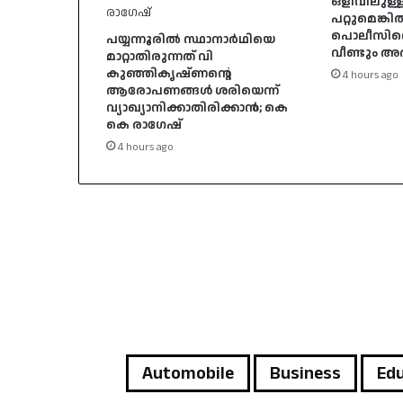
ഒളിവിലുള്ള
പറ്റുമെങ്കി
പൊലീസിനെ വ
പയ്യന്നൂരിൽ സ്ഥാനാർഥിയെ
വീണ്ടും 
മാറ്റാതിരുന്നത് വി
കുഞ്ഞികൃഷ്ണന്റെ
4 hours ago
ആരോപണങ്ങൾ ശരിയെന്ന്
വ്യാഖ്യാനിക്കാതിരിക്കാൻ; കെ
കെ രാഗേഷ്
4 hours ago
Automobile
Business
Edu