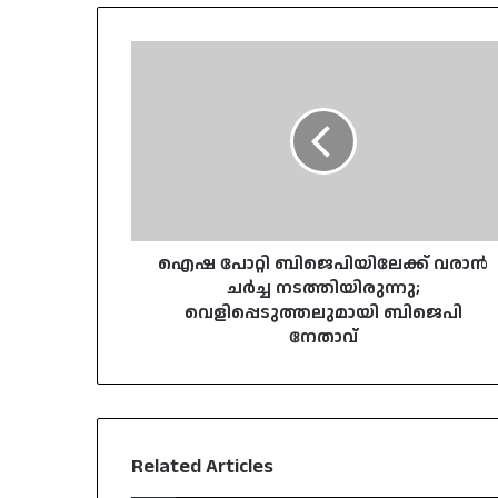
ഐഷ
പോറ്റി
ബിജെപിയിലേക്ക്
വരാൻ
ചർച്ച
നടത്തിയിരുന്നു;
വെളിപ്പെടുത്തലുമായി
ബിജെപി
നേതാവ്
ഐഷ പോറ്റി ബിജെപിയിലേക്ക് വരാൻ
ചർച്ച നടത്തിയിരുന്നു;
വെളിപ്പെടുത്തലുമായി ബിജെപി
നേതാവ്
Related Articles