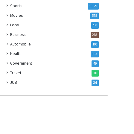
Sports
1,029
Movies
518
Local
471
Business
218
Automobile
110
Health
103
Government
49
Travel
30
JOB
24