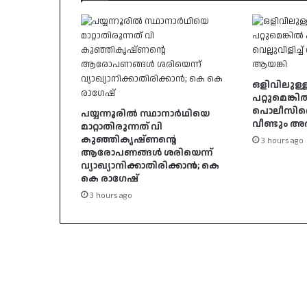
ഒളിവിലുള്ള
പറ്റുമെങ്കി
പൊലീസിനെ വ
പയ്യന്നൂരിൽ സ്ഥാനാർഥിയെ
വീണ്ടും 
മാറ്റാതിരുന്നത് വി
കുഞ്ഞികൃഷ്ണന്റെ
3 hours ago
ആരോപണങ്ങൾ ശരിയെന്ന്
വ്യാഖ്യാനിക്കാതിരിക്കാൻ; കെ
കെ രാഗേഷ്
3 hours ago