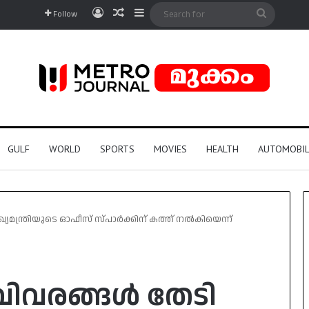
Log In
Random Article
Sidebar
Search
Follow
for
GULF
WORLD
SPORTS
MOVIES
HEALTH
AUTOMOBIL
യമന്ത്രിയുടെ ഓഫീസ് സ്പാർക്കിന് കത്ത് നൽകിയെന്ന്
വിവരങ്ങൾ തേടി