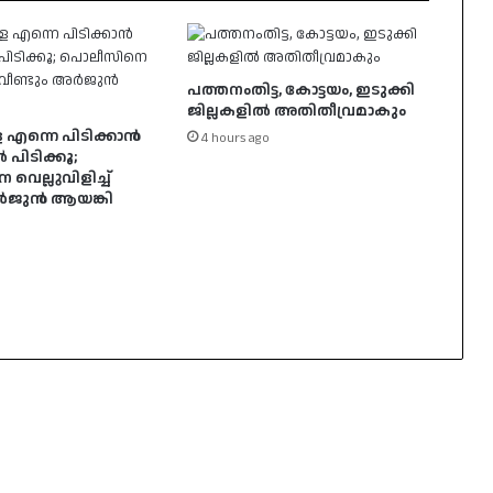
പത്തനംതിട്ട, കോട്ടയം, ഇടുക്കി
ജില്ലകളില്‍ അതിതീവ്രമാകും
 എന്നെ പിടിക്കാൻ
4 hours ago
ൽ പിടിക്കൂ;
െല്ലുവിളിച്ച്
അർജുൻ ആയങ്കി