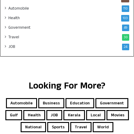
Automobile
110
Health
103
Government
49
Travel
30
JOB
24
Looking For More?
Automobile
Business
Education
Government
Gulf
Health
JOB
Kerala
Local
Movies
National
Sports
Travel
World