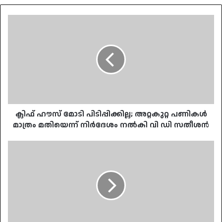
ക്ലിഫ്
ഹൗസ്
മോടി
പിടിപ്പിക്കില്ല;
അറ്റകുറ്റ
പണികള്‍
മാത്രം
മതിയെന്ന്
നിര്‍ദേശം
നല്‍കി
ക്ലിഫ് ഹൗസ് മോടി പിടിപ്പിക്കില്ല; അറ്റകുറ്റ പണികള്‍
വി
മാത്രം മതിയെന്ന് നിര്‍ദേശം നല്‍കി വി ഡി സതീശന്‍
ഡി
സതീശന്‍
മൺസൂൺ
എത്തിയില്ല;
വേനൽ
മഴ
തുടരും:
ഏഴ്
ജില്ലകളിൽ
യെലോ