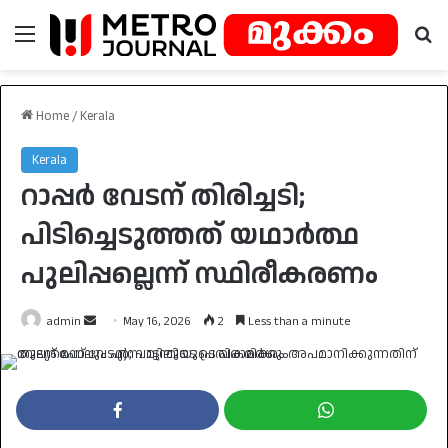
Menu
Se
Home
/
Kerala
Kerala
റാപ്പർ വേടന് തിരിച്ചടി;
പിടിച്ചെടുത്തത് യഥാർത്ഥ
പുലിപ്പല്ലെന്ന് സ്ഥിരീകരണം
Send
admin
May 16, 2026
2
Less than a minute
an
email