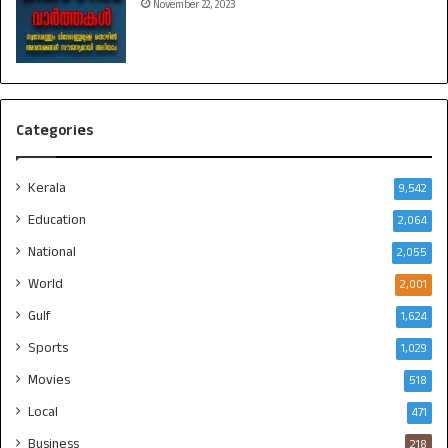
November 22, 2023
Categories
Kerala
9,542
Education
2,064
National
2,055
World
2,001
Gulf
1,624
Sports
1,029
Movies
518
Local
471
Business
218