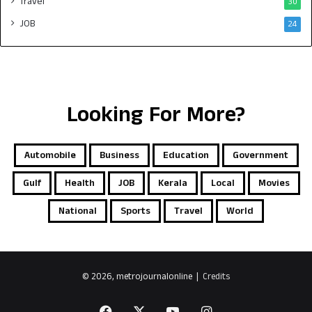
Travel
30
JOB
24
Looking For More?
Automobile
Business
Education
Government
Gulf
Health
JOB
Kerala
Local
Movies
National
Sports
Travel
World
© 2026, metrojournalonline |
Credits
Facebook
X
YouTube
Instagram