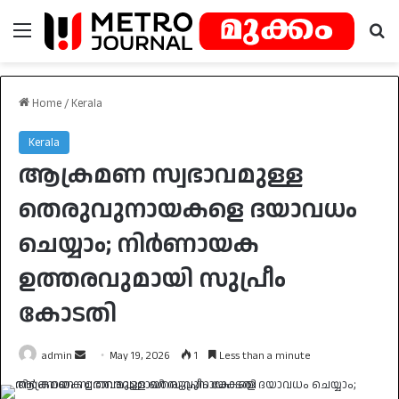
Menu
Se
Home
/
Kerala
Kerala
ആക്രമണ സ്വഭാവമുള്ള
തെരുവുനായകളെ ദയാവധം
ചെയ്യാം; നിർണായക
ഉത്തരവുമായി സുപ്രീം
കോടതി
Send
admin
May 19, 2026
1
Less than a minute
an
email