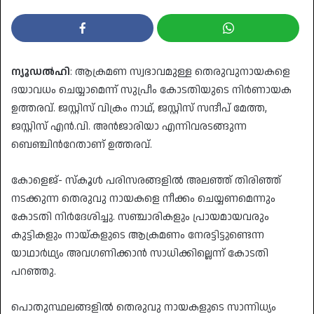
ന‍്യൂഡൽഹി
: ആക്രമണ സ്വഭാവമുള്ള തെരുവുനായകളെ
ദയാവധം ചെയ്യാമെന്ന് സുപ്രീം കോടതിയുടെ നിർണായക
ഉത്തരവ്. ജസ്റ്റിസ് വിക്രം നാഥ്, ജസ്റ്റിസ് സന്ദീപ് മേത്ത,
ജസ്റ്റിസ് എൻ.വി. അൻജാരിയാ എന്നിവരടങ്ങുന്ന
ബെഞ്ചിന്‍റേതാണ് ഉത്തരവ്.
കോളെജ്- സ്കൂൾ പരിസരങ്ങളിൽ അലഞ്ഞ് തിരിഞ്ഞ്
നടക്കുന്ന തെരുവു നായകളെ നീക്കം ചെയ്യണമെന്നും
കോടതി നിർദേശിച്ചു. സഞ്ചാരികളും പ്ര‌ായമായവരും
കുട്ടികളും നായ്കളുടെ ആക്രമണം നേരട്ടിട്ടുണ്ടെന്ന
യാഥാർഥ‍്യം അവഗണിക്കാൻ സാധിക്കില്ലെന്ന് കോടതി
പറഞ്ഞു.
പൊതുസ്ഥലങ്ങളിൽ തെരുവു നായകളുടെ സാന്നിധ‍്യം