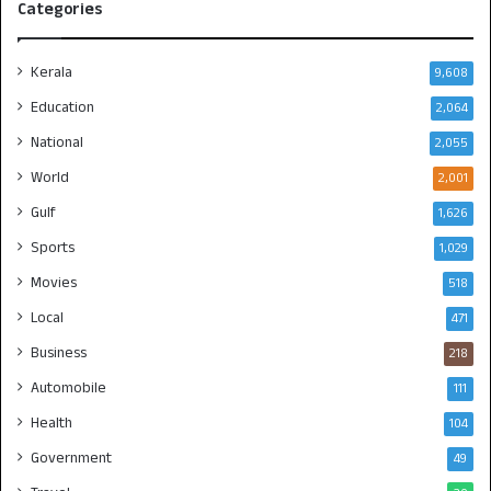
Categories
Kerala
9,608
Education
2,064
National
2,055
World
2,001
Gulf
1,626
Sports
1,029
Movies
518
Local
471
Business
218
Automobile
111
Health
104
Government
49