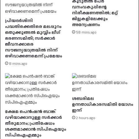
കൂടുതൽ പേർ
വനംവകുപ്പിന്റെ
നിരീക്ഷണത്തിൽ; മറ്റ്
ജില്ലകളിലേക്കും
പ്രിയദർശിനി
അന്വേഷണം
പദ്ധതിക്കെതിരെ മലപ്പുറം
ഒതുക്കുങ്ങൽ മുസ്ലിം ലീഗ്
58 mins ago
ഭരണസമിതി; സർക്കാർ
ജീവനക്കാരെ
സൗജന്യയാത്രയിൽ നിന്ന്
ഒഴിവാക്കണമെന്ന് പ്രമേയം
8 mins ago
ശബരിമല
ഉന്നതാധികാരസമിതി യോഗം
ഇന്ന്
ക്ഷേമ പെൻഷൻ ബാങ്ക്
വഴിയാക്കാനുള്ള സർക്കാർ
2 hours ago
തീരുമാനം; പ്രതിഷേധം
ശക്തമാക്കാൻ സിപിഐയും
സിപിഐഎമ്മും