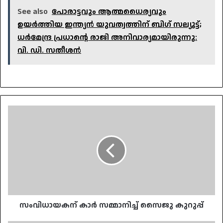
See also
പോരാട്ടവും ആത്മധൈര്യവും
ഉയർത്തിയ ഇന്ത്യൻ യുവത്വത്തിന് ബിഗ് സല്യൂട്ട്;
ധർമേന്ദ്ര പ്രധാന്റെ രാജി അനിവാര്യമായിരുന്നു:
വി. ഡി. സതീശൻ
സംവിധായകന്
കാർ
സമ്മാനിച്ച്
സൈജു
കുറുപ്പ്
സംവിധായകന് കാർ സമ്മാനിച്ച് സൈജു കുറുപ്പ്