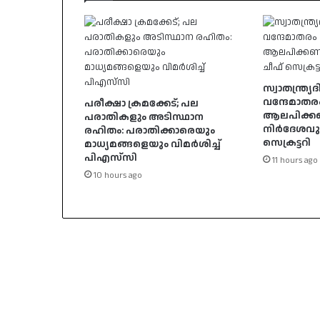
സ്വാതന്ത്
വന്ദേമാതര
പരീക്ഷാ ക്രമക്കേട്; പല
ആലപിക്ക
പരാതികളും അടിസ്ഥാന
നിർദേശവുമ
രഹിതം: പരാതിക്കാരെയും
സെക്രട്ടറി
മാധ്യമങ്ങളെയും വിമര്‍ശിച്ച്
പിഎസ്‌സി
11 hours ago
10 hours ago