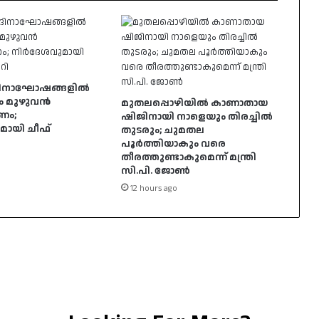
ര്യദിനാഘോഷങ്ങളിൽ
ം മുഴുവൻ
മുതലപ്പൊഴിയിൽ കാണാതായ
ണം;
ഷിജിനായി നാളെയും തിരച്ചിൽ
ായി ചീഫ്
തുടരും; ചുമതല
പൂർത്തിയാകും വരെ
തീരത്തുണ്ടാകുമെന്ന് മന്ത്രി
സി.പി. ജോൺ
12 hours ago