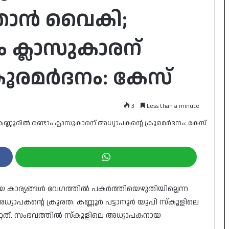
താൻ വൈകി;
ം ക്ലാസുകാരന്
്രൂരമർദനം: കേസ്
3
Less than a minute
കാര്യങ്ങൾ വേഗത്തിൽ പകർത്തിയെഴുതിയില്ലെന്ന
അധ്യാപകന്റെ ക്രൂരത. കണ്ണൂർ പട്ടാനൂർ യുപി സ്കൂളിലെ
റ്റത്. സംഭവത്തിൽ സ്കൂളിലെ അധ്യാപകനായ