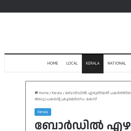
HOME
LOCAL
KERALA
NATIONAL
Home
/
Kerala
/
ബോർഡിൽ എഴുതിയത് പകർത്തിയെഴു
അധ്യാപകന്റെ ക്രൂരമർദനം: കേസ്
Kerala
ബോർഡിൽ എഴു