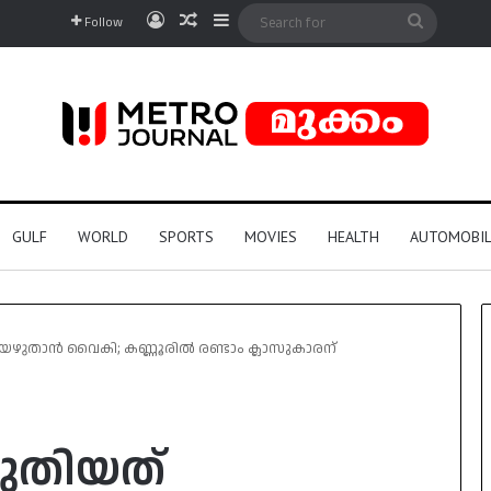
Log In
Random Article
Sidebar
Search
Follow
for
GULF
WORLD
SPORTS
MOVIES
HEALTH
AUTOMOBIL
താൻ വൈകി; കണ്ണൂരിൽ രണ്ടാം ക്ലാസുകാരന്
തിയത്