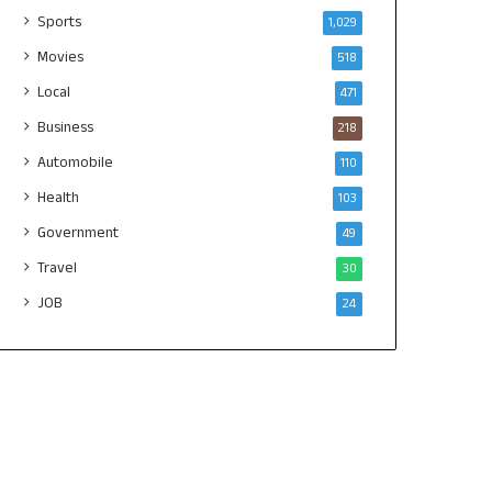
Sports
1,029
Movies
518
Local
471
Business
218
Automobile
110
Health
103
Government
49
Travel
30
JOB
24