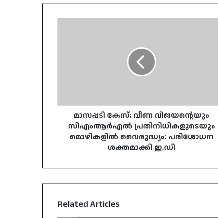
മാസപ്പടി
കേസ്;
വീണ
വിജയന്റെയും
സിഎംആർഎൽ
പ്രതിനിധികളുടെയും
മൊഴികളിൽ
വൈരുദ്ധ്യം:
പരിശോധന
ശക്തമാക്കി
മാസപ്പടി കേസ്; വീണ വിജയന്റെയും
ഇ.ഡി
സിഎംആർഎൽ പ്രതിനിധികളുടെയും
മൊഴികളിൽ വൈരുദ്ധ്യം: പരിശോധന
ശക്തമാക്കി ഇ.ഡി
Related Articles