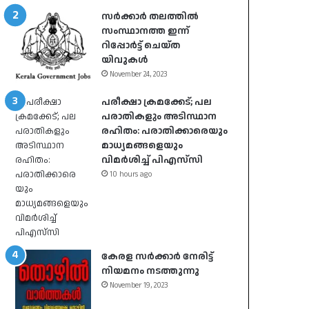
സർക്കാർ തലത്തിൽ
സംസ്ഥാനത്ത ഇന്ന്
റിപ്പോർട്ട് ചെയ്ത
യിവുകൾ
November 24, 2023
പരീക്ഷാ ക്രമക്കേട്; പല
പരാതികളും അടിസ്ഥാന
രഹിതം: പരാതിക്കാരെയും
മാധ്യമങ്ങളെയും
വിമര്‍ശിച്ച് പിഎസ്‌സി
10 hours ago
കേരള സർക്കാർ നേരിട്ട്
നിയമനം നടത്തുന്നു
November 19, 2023