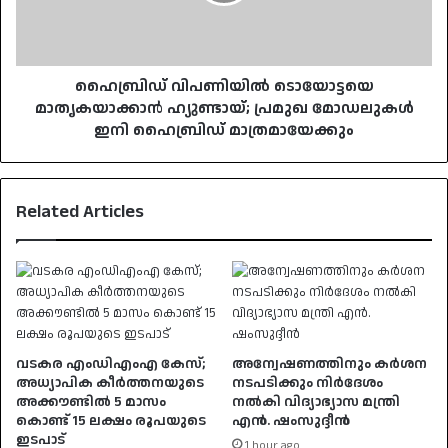
മോഡലുകൾ
ഇനി
ഹൈബ്രിഡ്
മാത്രമായേക്കും
ഹൈബ്രിഡ് വിപണിയിൽ ടൊയോട്ടയെ
മാതൃകയാക്കാൻ ഹ്യുണ്ടായ്; പ്രമുഖ മോഡലുകൾ
ഇനി ഹൈബ്രിഡ് മാത്രമായേക്കും
Related Articles
വടകര എംഡിഎംഎ കേസ്;
അന്വേഷണത്തിനും കർശന
അധ്യാപിക കീർത്തനയുടെ
നടപടിക്കും നിർദേശം
അക്കൗണ്ടിൽ 5 മാസം
നൽകി വിദ്യാഭ്യാസ മന്ത്രി
കൊണ്ട് 15 ലക്ഷം രൂപയുടെ
എൻ. ഷംസുദ്ദീൻ
ഇടപാട്
1 hour ago