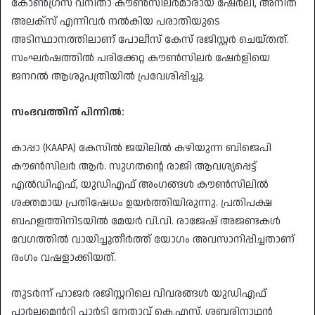
​കോൺഗ്രസ് വനിതാ കൗൺസിലർമാരായ ഷേർലി, അനിത
അലക്സ് എന്നിവർ നൽകിയ പരാതിയുടെ
അടിസ്ഥാനത്തിലാണ് പോലീസ് കേസ് രജിസ്റ്റർ ചെയ്തത്.
സംഘർഷത്തിൽ പരിക്കേറ്റ കൗൺസിലർ ഷേർളിയെ
ജനറൽ ആശുപത്രിയിൽ പ്രവേശിപ്പിച്ചു.
സംഭവത്തിന് പിന്നിൽ:
കാപ്പാ (KAAPA) കേസിൽ ജയിലിൽ കഴിയുന്ന ബിജെപി
കൗൺസിലർ ആർ. സുഗതന്റെ രാജി ആവശ്യപ്പെട്ട്
എൽഡിഎഫ്, യുഡിഎഫ് അംഗങ്ങൾ കൗൺസിലിൽ
ശക്തമായ പ്രതിഷേധം ഉയർത്തിയിരുന്നു. പ്രതിപക്ഷ
ബഹളത്തിനിടയിൽ മേയർ വി.വി. രാജേഷ് അജണ്ടകൾ
വേഗത്തിൽ വായിച്ചുതീർത്ത് യോഗം അവസാനിപ്പിച്ചതാണ്
രംഗം വഷളാക്കിയത്.
​തുടർന്ന് ഹാജർ രജിസ്റ്ററിലെ വിവരങ്ങൾ യുഡിഎഫ്
പാർലമെന്ററി പാർട്ടി നേതാവ് കെ.എസ്. ശബരിനാഥൻ