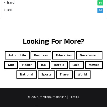
Travel
30
JOB
24
Looking For More?
Automobile
Business
Education
Government
Gulf
Health
JOB
Kerala
Local
Movies
National
Sports
Travel
World
© 2026, metrojournalonline |
Credits