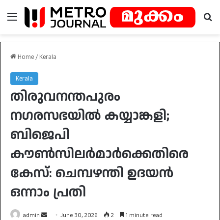
Menu
Se
Home
/
Kerala
Kerala
തിരുവനന്തപുരം
നഗരസഭയിൽ കയ്യാങ്കളി;
ബിജെപി
കൗൺസിലർമാർക്കെതിരെ
കേസ്: ചെമ്പഴന്തി ഉദയൻ
ഒന്നാം പ്രതി
Send
admin
June 30, 2026
2
1 minute read