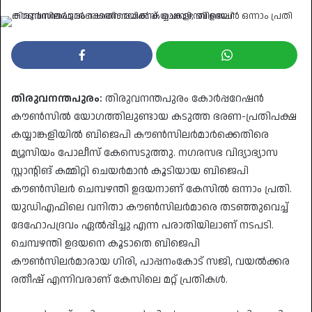
an
email
തിരുവനന്തപുരം:
തിരുവനന്തപുരം കോർപ്പറേഷൻ
കൗൺസിൽ യോഗത്തിലുണ്ടായ കടുത്ത ഭരണ-പ്രതിപക്ഷ
കയ്യാങ്കളിയിൽ ബിജെപി കൗൺസിലർമാർക്കെതിരെ
മ്യൂസിയം പോലീസ് കേസെടുത്തു. നഗരസഭ വിദ്യാഭ്യാസ
സ്റ്റാന്റിങ് കമ്മിറ്റി ചെയർമാൻ കൂടിയായ ബിജെപി
കൗൺസിലർ ചെമ്പഴന്തി ഉദയനാണ് കേസിൽ ഒന്നാം പ്രതി.
യുഡിഎഫിലെ വനിതാ കൗൺസിലർമാരെ തടഞ്ഞുവെച്ച്
ദേഹോപദ്രവം ഏൽപ്പിച്ചു എന്ന പരാതിയിലാണ് നടപടി.
ചെമ്പഴന്തി ഉദയനെ കൂടാതെ ബിജെപി
കൗൺസിലർമാരായ ഗിരി, പാപ്പനംകോട് സജി, വയൽക്കര
രതീഷ് എന്നിവരാണ് കേസിലെ മറ്റ് പ്രതികൾ.