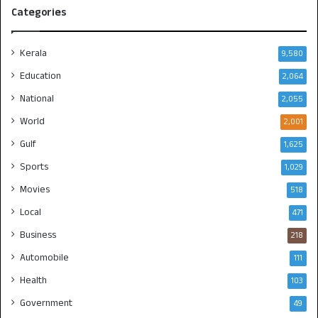
Categories
Kerala
9,580
Education
2,064
National
2,055
World
2,001
Gulf
1,625
Sports
1,029
Movies
518
Local
471
Business
218
Automobile
111
Health
103
Government
49