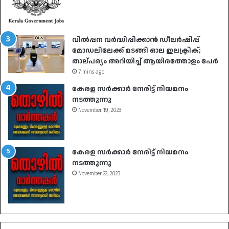
വിൽപ്പന വർദ്ധിപ്പിക്കാൻ ഡീലർഷിപ്പ്
മോഡലിലേക്ക് മടങ്ങി ഓല ഇലക്ട്രിക്;
താല്പര്യം അറിയിച്ച് ആയിരത്തോളം പേർ
7 mins ago
കേരള സർക്കാർ നേരിട്ട് നിയമനം
നടത്തുന്നു
November 19, 2023
കേരള സർക്കാർ നേരിട്ട് നിയമനം
നടത്തുന്നു
November 22, 2023