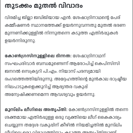
തുടക്കം മുതൽ വിവാദം
​വിരമിച്ച ജില്ലാ ജഡ്ജിയായ എൻ. ശേഷാദ്രിനാഥന്റെ പേര്
കമ്മീഷണർ സ്ഥാനത്തേക്ക് ഉയർന്നുവന്നതു മുതൽ ഭരണ
മുന്നണിക്കുള്ളിൽ നിന്നുതന്നെ കടുത്ത എതിർപ്പുകൾ
ഉയർന്നിരുന്നു.
കോൺഗ്രസിനുള്ളിലെ ഭിന്നത:
ശേഷാദ്രിനാഥന്
സംഘപരിവാർ ബന്ധമുണ്ടെന്ന് ആരോപിച്ച് കെപിസിസി
ജനറൽ സെക്രട്ടറി പി.എം. നിയാസ് പരസ്യമായി
രംഗത്തെത്തിയിരുന്നു. അദ്ദേഹത്തിന്റെ മുൻകാല രാഷ്ട്രീയ
നിലപാടുകളെക്കുറിച്ച് ആഭ്യന്തര വകുപ്പ്
അന്വേഷിക്കണമെന്ന ആവശ്യവും ഉയർന്നു.
മുസ്‌ലിം ലീഗിലെ അതൃപ്തി:
കോൺഗ്രസിനുള്ളിൽ തന്നെ
ശക്തമായ എതിർപ്പുള്ള ഒരു വ്യക്തിയെ ലീഗ് കൈകാര്യം
ചെയ്യുന്ന തദ്ദേശ വകുപ്പിന് കീഴിൽ നിയമിച്ചതിൽ മുസ്‌ലിം
ലീഗിലെ ഒരു വിഭാഗത്തിനും കടുത്ത അതൃപ്തിയുണ്ട്.