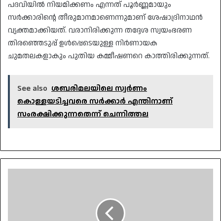
പദവിയിൽ നിയമിക്കണം എന്നത് പൂർണ്ണമായും
സർക്കാരിന്റെ തീരുമാനമാണെന്നുമാണ് ശേഷാദ്രിനാഥൻ
വ്യക്തമാക്കിയത്. വരാനിരിക്കുന്ന തദ്ദേശ സ്വയംഭരണ
തിരഞ്ഞെടുപ്പ് ഉൾപ്പെടെയുള്ള നിർണായക
ചുമതലകളാകും പുതിയ കമ്മീഷണറെ കാത്തിരിക്കുന്നത്.
See also
ശബരിമലയിലെ സ്വർണം
കൊള്ളയടിച്ചവരെ സർക്കാർ എന്തിനാണ്
സംരക്ഷിക്കുന്നതെന്ന് ചെന്നിത്തല
വീര്യം
കുറഞ്ഞ
മദ്യത്തിന്
നികുതിയിളവ്;
ധനബിൽ