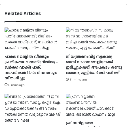
Related Articles
പാർലമെന്റിൽ വീണ്ടും
നിയന്ത്രണംവിട്ട സ്വകാര്യ
പ്രതിഷേധക്കൊടി; റിജിജു–
ബസ് വാഹനങ്ങളിലേക്ക്
ഖർഗെ വാക്പോര്,
ഇടിച്ചുകയറി അപകടം: രണ്ടു
നടപടികൾ 14-ാം ദിവസവും
മരണം, എട്ട് പേർക്ക് പരിക്ക്
സ്തംഭിച്ചു
51 mins ago
6 mins ago
ഫ്രീസറില്ലാത്ത