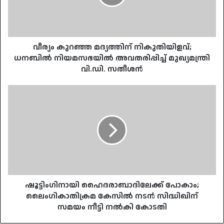
നിയമസഭയിൽ
അവതരിപ്പിച്ച്
മുഖ്യമന്ത്രി
വി.ഡി.
സതീശൻ
വീര്യം കുറഞ്ഞ മദ്യത്തിന് നികുതിയിളവ്;
ധനബിൽ നിയമസഭയിൽ അവതരിപ്പിച്ച് മുഖ്യമന്ത്രി
വി.ഡി. സതീശൻ
ഷൂട്ടിംഗിനായി
ഹൈദരാബാദിലേക്ക്
പോകാം;
ലൈംഗികാതിക്രമ
കേസിൽ
നടൻ
സിദ്ധിഖിന്
സമയം
നീട്ടി
നൽകി
ഷൂട്ടിംഗിനായി ഹൈദരാബാദിലേക്ക് പോകാം;
കോടതി
ലൈംഗികാതിക്രമ കേസിൽ നടൻ സിദ്ധിഖിന്
സമയം നീട്ടി നൽകി കോടതി