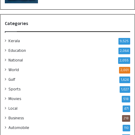
Categories
Kerala
9,525
Education
2,064
National
2,055
World
2,001
Gulf
1,624
Sports
1,027
Movies
518
Local
471
Business
218
Automobile
110