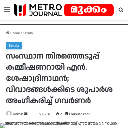
Menu
Se
Home
/
Kerala
Kerala
സംസ്ഥാന തിരഞ്ഞെടുപ്പ്
കമ്മീഷണറായി എൻ.
ശേഷാദ്രിനാഥൻ;
വിവാദങ്ങൾക്കിടെ ശുപാർശ
അംഗീകരിച്ച് ഗവർണർ
Send
admin
July 1, 2026
2
1 minute read
an
email