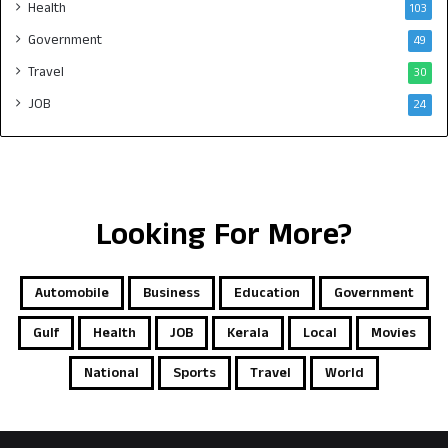
Health
103
Government
49
Travel
30
JOB
24
Looking For More?
Automobile
Business
Education
Government
Gulf
Health
JOB
Kerala
Local
Movies
National
Sports
Travel
World