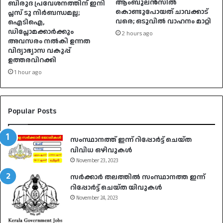
ആംബുലൻസിൽ
ബിരുദ പ്രവേശനത്തിന് ഇനി
കൊണ്ടുപോയത് ചാവക്കാട്
പ്ലസ് ടു നിർബന്ധമല്ല;
വരെ; ഒടുവിൽ വാഹനം മാറ്റി
ഐടിഐ,
ഡിപ്ലോമക്കാർക്കും
2 hours ago
അവസരം നൽകി ഉന്നത
വിദ്യാഭ്യാസ വകുപ്പ്
ഉത്തരവിറക്കി
1 hour ago
Popular Posts
സംസ്ഥാനത്ത് ഇന്ന് റിപ്പോർട്ട് ചെയ്ത
വിവിധ ഒഴിവുകൾ
November 23, 2023
സർക്കാർ തലത്തിൽ സംസ്ഥാനത്ത ഇന്ന്
റിപ്പോർട്ട് ചെയ്ത യിവുകൾ
November 24, 2023