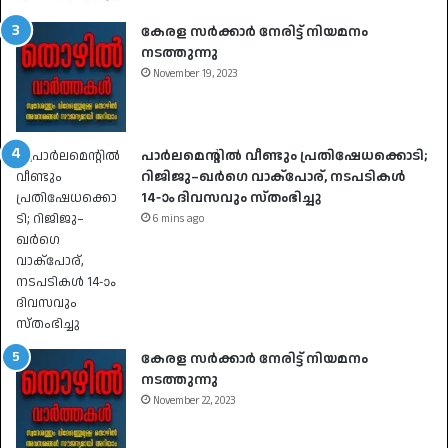
കേരള സർക്കാർ നേരിട്ട് നിയമനം
നടത്തുന്നു
November 19, 2023
പാർലമെന്റിൽ വീണ്ടും പ്രതിഷേധക്കൊടി;
റിജിജു–ഖർഗെ വാക്പോര്, നടപടികൾ
14-ാം ദിവസവും സ്തംഭിച്ചു
6 mins ago
കേരള സർക്കാർ നേരിട്ട് നിയമനം
നടത്തുന്നു
November 22, 2023