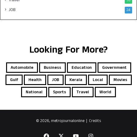
Travel
30
JOB
24
Looking For More?
Automobile
Business
Education
Government
Gulf
Health
JOB
Kerala
Local
Movies
National
Sports
Travel
World
© 2026, metrojournalonline |
Credits
Facebook
X
YouTube
Instagram