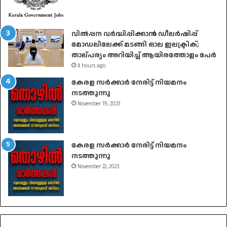
വിൽപ്പന വർദ്ധിപ്പിക്കാൻ ഡീലർഷിപ്പ്
മോഡലിലേക്ക് മടങ്ങി ഓല ഇലക്ട്രിക്;
താല്പര്യം അറിയിച്ച് ആയിരത്തോളം പേർ
4 hours ago
കേരള സർക്കാർ നേരിട്ട് നിയമനം
നടത്തുന്നു
November 19, 2023
കേരള സർക്കാർ നേരിട്ട് നിയമനം
നടത്തുന്നു
November 22, 2023