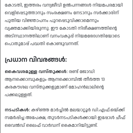
കോടതി, ഇത്തരം വന്യജീവി ഉൽപന്നങ്ങൾ നിയമപരമായി
വെളിപ്പെടുത്താനും സംരക്ഷണം നേടാനും സർക്കാരിന്
പുതിയ വിജ്ഞാപനം പുറപ്പെടുവിക്കാമെന്നും
വ്യക്തമാക്കിയിരുന്നു. ഈ കോടതി നിരീക്ഷണത്തിന്റെ
അടിസ്ഥാനത്തിലാണ് വനംവകുപ്പ് നിയമഭേദഗതിയോടെ
പൊതുമാപ്പ് പദ്ധതി കൊണ്ടുവന്നത്.
പ്രധാന വിവരങ്ങൾ:
കൈവശമുള്ള വസ്തുക്കൾ:
രണ്ട് ജോഡി
ആനക്കൊമ്പുകളും ആനക്കൊമ്പിൽ തീർത്ത 13
കരകൗശല വസ്തുക്കളുമാണ് മോഹൻലാലിന്റെ
പക്കലുള്ളത്.
നടപടികൾ:
കഴിഞ്ഞ മാർച്ചിൽ മലയാറ്റൂർ ഡി.എഫ്.ഒയ്ക്ക്
സമർപ്പിച്ച അപേക്ഷ, തുടർനടപടികൾക്കായി ഇപ്പോൾ ചീഫ്
വൈൽഡ് ലൈഫ് വാർഡന് കൈമാറിയിട്ടുണ്ട്.