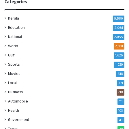
Categories
Kerala
9,580
Education
2,064
National
2,055
World
2,001
Gulf
1,625
Sports
1,029
Movies
518
Local
471
Business
218
Automobile
111
Health
103
Government
49