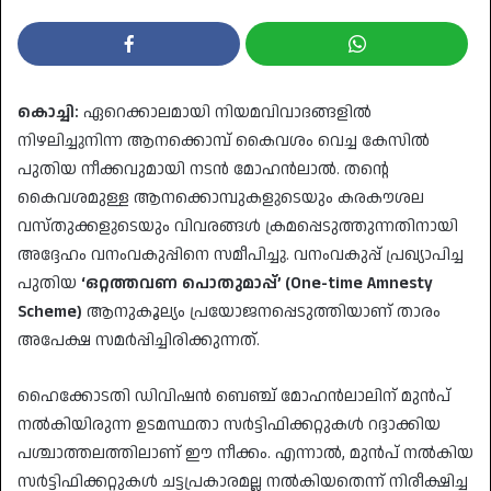
കൊച്ചി:
ഏറെക്കാലമായി നിയമവിവാദങ്ങളിൽ
നിഴലിച്ചുനിന്ന ആനക്കൊമ്പ് കൈവശം വെച്ച കേസിൽ
പുതിയ നീക്കവുമായി നടൻ മോഹൻലാൽ. തന്റെ
കൈവശമുള്ള ആനക്കൊമ്പുകളുടെയും കരകൗശല
വസ്തുക്കളുടെയും വിവരങ്ങൾ ക്രമപ്പെടുത്തുന്നതിനായി
അദ്ദേഹം വനംവകുപ്പിനെ സമീപിച്ചു. വനംവകുപ്പ് പ്രഖ്യാപിച്ച
പുതിയ
‘ഒറ്റത്തവണ പൊതുമാപ്പ്’ (One-time Amnesty
Scheme)
ആനുകൂല്യം പ്രയോജനപ്പെടുത്തിയാണ് താരം
അപേക്ഷ സമർപ്പിച്ചിരിക്കുന്നത്.
​ഹൈക്കോടതി ഡിവിഷൻ ബെഞ്ച് മോഹൻലാലിന് മുൻപ്
നൽകിയിരുന്ന ഉടമസ്ഥതാ സർട്ടിഫിക്കറ്റുകൾ റദ്ദാക്കിയ
പശ്ചാത്തലത്തിലാണ് ഈ നീക്കം. എന്നാൽ, മുൻപ് നൽകിയ
സർട്ടിഫിക്കറ്റുകൾ ചട്ടപ്രകാരമല്ല നൽകിയതെന്ന് നിരീക്ഷിച്ച