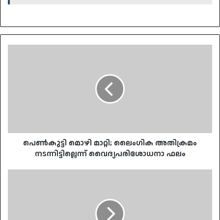
പെൺകുട്ടി
മൊഴി
മാറ്റി;
ലൈംഗിക
അതിക്രമം
നടന്നിട്ടില്ലെന്ന്
വൈദ്യപരിശോധനാ
ഫലം
പെൺകുട്ടി മൊഴി മാറ്റി; ലൈംഗിക അതിക്രമം
നടന്നിട്ടില്ലെന്ന് വൈദ്യപരിശോധനാ ഫലം
സ്വത്ത്
തർക്കം:
കൊണ്ടോട്ടിയിൽ
അനിയൻ
ജ്യേഷ്ഠനെ