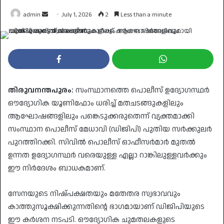
Send
admin
July 1, 2026
2
Less than a minute
an
email
തിരുവനന്തപുരം:
സംസ്ഥാനത്തെ പൊലീസ് ഉദ്യോഗസ്ഥർ
ഔദ്യോഗിക യൂണിഫോം ധരിച്ച് മതചടങ്ങുകളിലും
ആഘോഷങ്ങളിലും പങ്കെടുക്കരുതെന്ന് വ്യക്തമാക്കി
സംസ്ഥാന പൊലീസ് മേധാവി (ഡിജിപി) പുതിയ സർക്കുലർ
പുറത്തിറക്കി. സിവിൽ പൊലീസ് ഓഫീസർമാർ മുതൽ
ഉന്നത ഉദ്യോഗസ്ഥർ വരെയുള്ള എല്ലാ റാങ്കിലുള്ളവർക്കും
ഈ നിർദേശം ബാധകമാണ്.
​സേനയുടെ നിഷ്പക്ഷതയും മതേതര സ്വഭാവവും
കാത്തുസൂക്ഷിക്കുന്നതിന്റെ ഭാഗമായാണ് ഡിജിപിയുടെ
ഈ കർശന നടപടി. ഔദ്യോഗിക ചുമതലകളുടെ