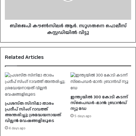
വിട്ടു
ബിജെപി കൗൺസിലർ ആർ. സുഗതനെ പൊലീസ്
കസ്റ്റഡിയിൽ വിട്ടു
Related Articles
ഇന്ത്യയിൽ 300 കോടി കടന്ന്
സ്പൈഡർ-മാൻ: ബ്രാൻഡ്
പ്രശസ്ത സിനിമാ താരം
ന്യൂ ഡേ
പ്രദീപ് സിംഗ് റാവത്ത്
അന്തരിച്ചു; ശ്രദ്ധേയനായത്
5 days ago
വില്ലൻ വേഷങ്ങളിലൂടെ
4 days ago