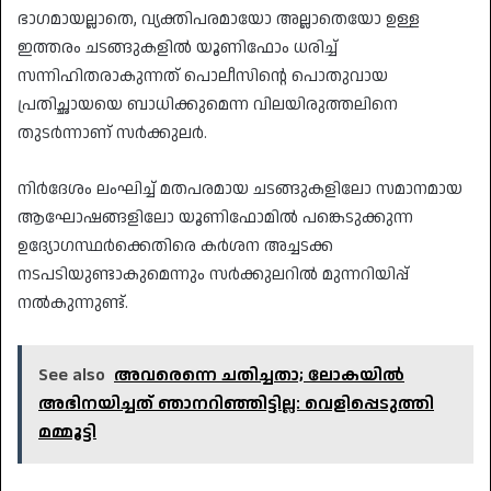
ഭാഗമായല്ലാതെ, വ്യക്തിപരമായോ അല്ലാതെയോ ഉള്ള
ഇത്തരം ചടങ്ങുകളിൽ യൂണിഫോം ധരിച്ച്
സന്നിഹിതരാകുന്നത് പൊലീസിന്റെ പൊതുവായ
പ്രതിച്ഛായയെ ബാധിക്കുമെന്ന വിലയിരുത്തലിനെ
തുടർന്നാണ് സർക്കുലർ.
​നിർദേശം ലംഘിച്ച് മതപരമായ ചടങ്ങുകളിലോ സമാനമായ
ആഘോഷങ്ങളിലോ യൂണിഫോമിൽ പങ്കെടുക്കുന്ന
ഉദ്യോഗസ്ഥർക്കെതിരെ കർശന അച്ചടക്ക
നടപടിയുണ്ടാകുമെന്നും സർക്കുലറിൽ മുന്നറിയിപ്പ്
നൽകുന്നുണ്ട്.
See also
അവരെന്നെ ചതിച്ചതാ; ലോകയിൽ
അഭിനയിച്ചത് ഞാനറിഞ്ഞിട്ടില്ല: വെളിപ്പെടുത്തി
മമ്മൂട്ടി