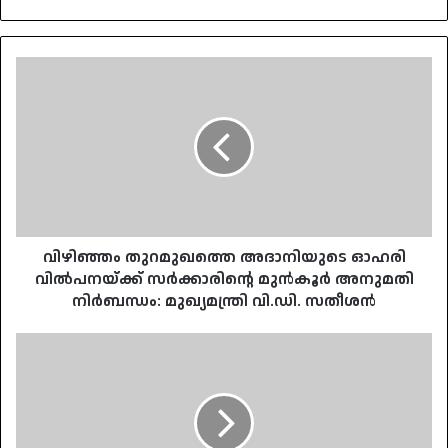
വിഴിഞ്ഞം
തുറമുഖത്തെ
അദാനിയുടെ
ഓഹരി
വിൽപനയ്ക്ക്
സർക്കാരിന്റെ
മുൻകൂർ
അനുമതി
നിർബന്ധം:
മുഖ്യമന്ത്രി
വിഴിഞ്ഞം തുറമുഖത്തെ അദാനിയുടെ ഓഹരി
വി.ഡി.
വിൽപനയ്ക്ക് സർക്കാരിന്റെ മുൻകൂർ അനുമതി
സതീശൻ
നിർബന്ധം: മുഖ്യമന്ത്രി വി.ഡി. സതീശൻ
ബിജെപി
കൗൺസിലർ
ആർ.
സുഗതനെ
പൊലീസ്
കസ്റ്റഡിയിൽ