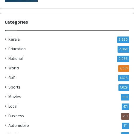
Categories
Kerala
9,580
Education
2,064
National
2,055
World
2,001
Gulf
1,625
Sports
1,029
Movies
518
Local
471
Business
218
Automobile
111