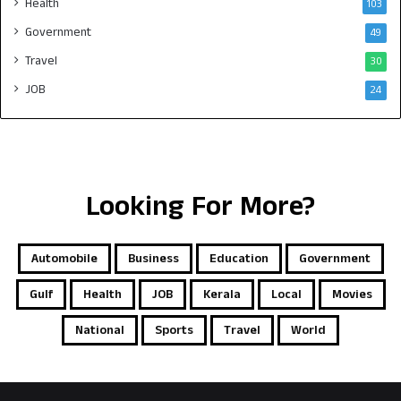
Health
103
Government
49
Travel
30
JOB
24
Looking For More?
Automobile
Business
Education
Government
Gulf
Health
JOB
Kerala
Local
Movies
National
Sports
Travel
World