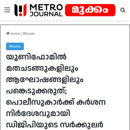
Menu
Se
Home
/
Movies
Movies
യൂണിഫോമിൽ
മതചടങ്ങുകളിലും
ആഘോഷങ്ങളിലും
പങ്കെടുക്കരുത്;
പൊലീസുകാർക്ക് കർശന
നിർദേശവുമായി
ഡിജിപിയുടെ സർക്കുലർ