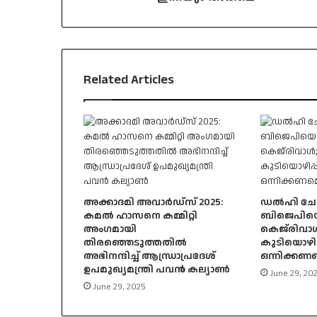
Related Articles
അക്കാദമി അവാർഡ്സ് 2025:
ഡൽഹി ചേരി
കമൽ ഹാസനെ കമ്മിറ്റി
ബിജെപിയെ 
അംഗമായി
കെജ്‌രിവാ
തിരഞ്ഞെടുത്തതിൽ
കുടിയൊഴിപ്
അഭിനന്ദിച്ച് ആന്ധ്രാപ്രദേശ്
ഒന്നിക്കണമ
ഉപമുഖ്യമന്ത്രി പവൻ കല്യാൺ
June 29, 20
June 29, 2025