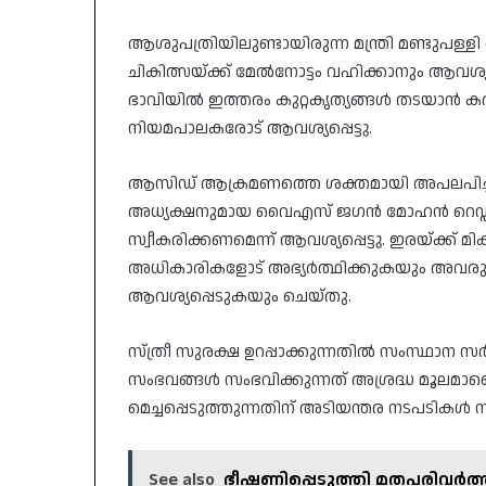
ആശുപത്രിയിലുണ്ടായിരുന്ന മന്ത്രി മണ്ടുപള്
ചികിത്സയ്ക്ക് മേൽനോട്ടം വഹിക്കാനും ആവശ്യമ
ഭാവിയിൽ ഇത്തരം കുറ്റകൃത്യങ്ങൾ തടയാൻ ക
നിയമപാലകരോട് ആവശ്യപ്പെട്ടു.
ആസിഡ് ആക്രമണത്തെ ശക്തമായി അപലപിച്ച
അധ്യക്ഷനുമായ വൈഎസ് ജഗൻ മോഹൻ റെഡ്ഡി
സ്വീകരിക്കണമെന്ന് ആവശ്യപ്പെട്ടു. ഇരയ്ക്ക് മ
അധികാരികളോട് അഭ്യർത്ഥിക്കുകയും അവരുട
ആവശ്യപ്പെടുകയും ചെയ്തു.
സ്ത്രീ സുരക്ഷ ഉറപ്പാക്കുന്നതില്‍ സംസ്ഥാന സര്
സംഭവങ്ങള്‍ സംഭവിക്കുന്നത് അശ്രദ്ധ മൂലമാണെ
മെച്ചപ്പെടുത്തുന്നതിന് അടിയന്തര നടപടികള്‍ സ
See also
ഭീഷണിപ്പെടുത്തി മതപരിവർത