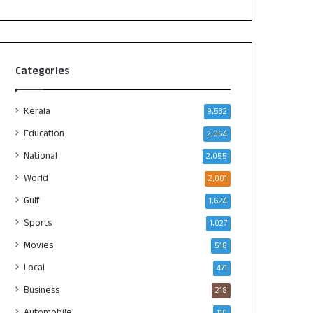
Categories
Kerala
9,532
Education
2,064
National
2,055
World
2,001
Gulf
1,624
Sports
1,027
Movies
518
Local
471
Business
218
Automobile
110