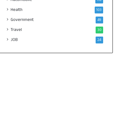
Health
103
Government
49
Travel
30
JOB
24