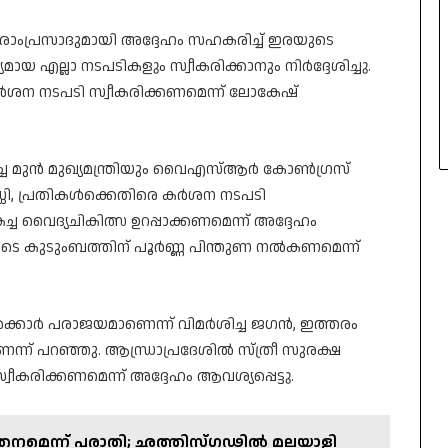
ളി രാംപ്രസാദുമായി അദ്ദേഹം സഹകരിച്ച് ഇരയുടെ
ായ എല്ലാ നടപടികളും സ്വീകരിക്കാനും നിർദ്ദേശിച്ചു.
ർശന നടപടി സ്വീകരിക്കണമെന്ന് ലോകേഷ്
 മുൻ മുഖ്യമന്ത്രിയും വൈഎസ്ആർ കോൺഗ്രസ്
, പ്രതികൾക്കെതിരെ കർശന നടപടി
ികച്ച വൈദ്യചികിത്സ ഉറപ്പാക്കണമെന്ന് അദ്ദേഹം
െ കുടുംബത്തിന് പൂർണ്ണ പിന്തുണ നൽകണമെന്ന്
‍ക്കാര്‍ പരാജയമാണെന്ന് വിമര്‍ശിച്ച ജഗന്‍, ഇത്തരം
ന്ന് പറഞ്ഞു. ആന്ധ്രാപ്രദേശില്‍ സ്ത്രീ സുരക്ഷ
്വീകരിക്കണമെന്ന് അദ്ദേഹം ആവശ്യപ്പെട്ടു.
്തനമെന്ന് പരാതി; ഛത്തിസ്ഗഢിൽ മലയാളി