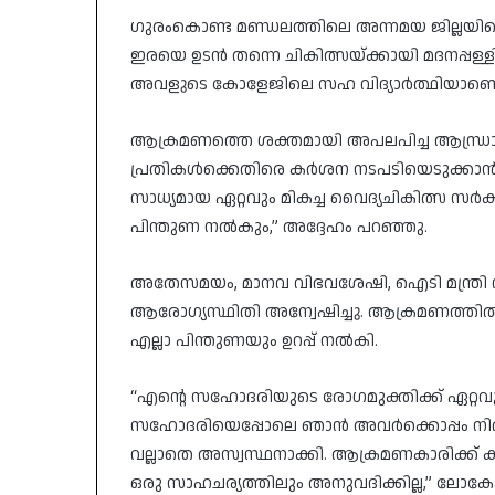
ഗുരംകൊണ്ട മണ്ഡലത്തിലെ അന്നമയ ജില്ലയിലെ
ഇരയെ ഉടൻ തന്നെ ചികിത്സയ്ക്കായി മദനപ്പള്ളി
അവളുടെ കോളേജിലെ സഹ വിദ്യാർത്ഥിയാണെന്ന്
ആക്രമണത്തെ ശക്തമായി അപലപിച്ച ആന്ധ്രാപ്രദ
പ്രതികൾക്കെതിരെ കർശന നടപടിയെടുക്കാൻ അ
സാധ്യമായ ഏറ്റവും മികച്ച വൈദ്യചികിത്സ സർക
പിന്തുണ നൽകും,” അദ്ദേഹം പറഞ്ഞു.
അതേസമയം, മാനവ വിഭവശേഷി, ഐടി മന്ത്രി
ആരോഗ്യസ്ഥിതി അന്വേഷിച്ചു. ആക്രമണത്തിൽ ദു
എല്ലാ പിന്തുണയും ഉറപ്പ് നൽകി.
“എന്റെ സഹോദരിയുടെ രോഗമുക്തിക്ക് ഏറ്റവും മ
സഹോദരിയെപ്പോലെ ഞാൻ അവർക്കൊപ്പം നി
വല്ലാതെ അസ്വസ്ഥനാക്കി. ആക്രമണകാരിക്ക് ക
ഒരു സാഹചര്യത്തിലും അനുവദിക്കില്ല,” ലോകേഷ