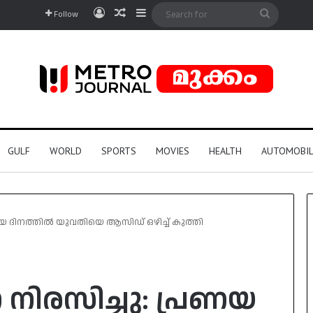
Log In
Random Article
Sidebar
Search
Follow
for
GULF
WORLD
SPORTS
MOVIES
HEALTH
AUTOMOBIL
ണയ ദിനത്തിൽ യുവതിയെ ആസിഡ് ഒഴിച്ച് കുത്തി
 നിരസിച്ചു: പ്രണയ