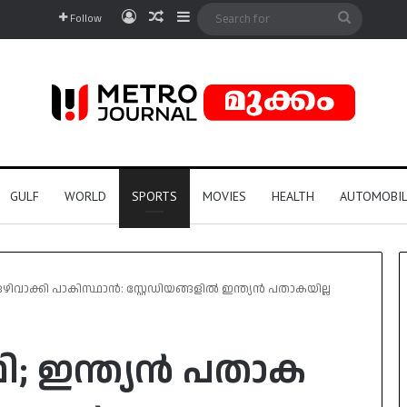
Log In
Random Article
Sidebar
Search
Follow
for
GULF
WORLD
SPORTS
MOVIES
HEALTH
AUTOMOBIL
 ഒഴിവാക്കി പാകിസ്ഥാന്‍: സ്റ്റേഡിയങ്ങളില്‍ ഇന്ത്യന്‍ പതാകയില്ല
ാഫി; ഇന്ത്യന്‍ പതാക