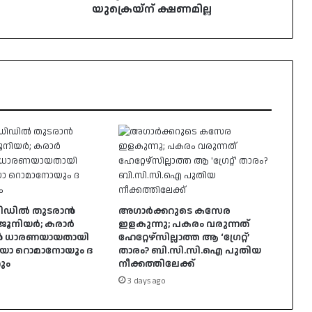
യുക്രെയ്‌ന് ക്ഷണമില്ല
രിഡിൽ തുടരാൻ
അഗാർക്കറുടെ കസേര
 ജൂനിയർ; കരാർ
ഇളകുന്നു; പകരം വരുന്നത്
ൻ ധാരണയായതായി
ഹേറ്റേഴ്സില്ലാത്ത ആ ‘ഗ്രേറ്റ്’
യോ റൊമാനോയും ദ
താരം? ബി.സി.സി.ഐ പുതിയ
കും
നീക്കത്തിലേക്ക്
3 days ago