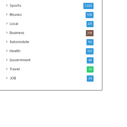
Sports
1,029
Movies
518
Local
471
Business
218
Automobile
110
Health
103
Government
49
Travel
30
JOB
24