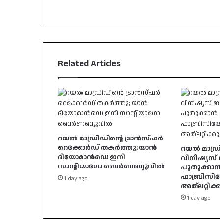
Related Articles
റയൽ മാഡ്രിഡിന്റെ ട്രാൻസ്ഫർ
റെക്കോർഡ് തകർത്തു; യാൻ
റയൽ മാഡ്
ദിയോമാൻഡെ ഇനി
വിനീഷ്യസ്
സാന്റിയാഗോ ബെർണബ്യൂവിൽ
പുതുക്കാ
ഫാബ്രിസി
1 day ago
അത്‌ലറ്റിക്
1 day ago