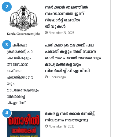
സർക്കാർ തലത്തിൽ
സംസ്ഥാനത്ത ഇന്ന്
റിപ്പോർട്ട് ചെയ്ത
യിവുകൾ
November 24, 2023
പരീക്ഷാ ക്രമക്കേട്; പല
പരാതികളും അടിസ്ഥാന
രഹിതം: പരാതിക്കാരെയും
മാധ്യമങ്ങളെയും
വിമര്‍ശിച്ച് പിഎസ്‌സി
3 hours ago
കേരള സർക്കാർ നേരിട്ട്
നിയമനം നടത്തുന്നു
November 19, 2023