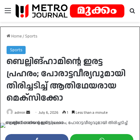
Menu
Se
Home
/
Sports
Sports
ബെല്ലിങ്ഹാമിന്റെ ഇരട്ട
പ്രഹരം; പോരാട്ടവീര്യവുമായി
തിരിച്ചടിച്ച് ആതിഥേയരായ
മെക്സിക്കോ
Send
admin
July 6, 2026
1
Less than a minute
an
email