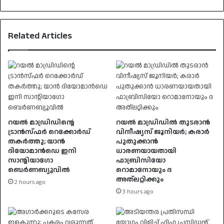
Related Articles
റയൽ മാഡ്രിഡിന്റെ
റയൽ മാഡ്രിഡിൽ തുടരാൻ
ട്രാൻസ്ഫർ റെക്കോർഡ്
വിനീഷ്യസ് ജൂനിയർ; കരാർ
തകർത്തു; യാൻ
പുതുക്കാൻ
ദിയോമാൻഡെ ഇനി
ധാരണയായതായി
സാന്റിയാഗോ
ഫാബ്രിസിയോ
ബെർണബ്യൂവിൽ
റൊമാനോയും ദ
അത്‌ലറ്റിക്കും
2 hours ago
3 hours ago