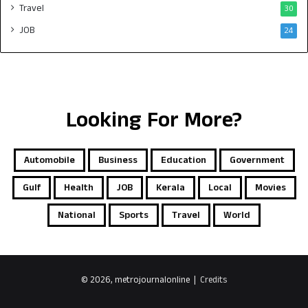
Travel
30
JOB
24
Looking For More?
Automobile
Business
Education
Government
Gulf
Health
JOB
Kerala
Local
Movies
National
Sports
Travel
World
© 2026, metrojournalonline |
Credits