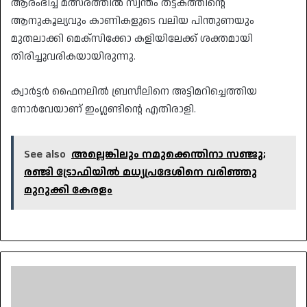
ആരംഭിച്ച മത്സരത്തിൽ സ്വന്തം തട്ടകത്തിന്റെ
ആനുകൂല്യവും കാണികളുടെ വലിയ പിന്തുണയും
മുതലാക്കി മെക്സിക്കോ കളിയിലേക്ക് ശക്തമായി
തിരിച്ചുവരികയായിരുന്നു.
ക്വാർട്ടർ ഫൈനലിൽ ബ്രസീലിനെ അട്ടിമറിച്ചെത്തിയ
നോർവേയാണ് ഇംഗ്ലണ്ടിൻ്റെ എതിരാളി.
See also
അല്ലെങ്കിലും നമുക്കെന്തിനാ സഞ്ജു;
രഞ്ജി ട്രോഫിയില്‍ മധ്യപ്രദേശിനെ വരിഞ്ഞു
മുറുക്കി കേരളം
പ്രതി
ചെന്താമരയുടെ
ശിക്ഷാവിധി