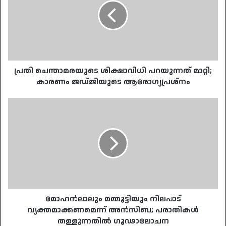
പറയുന്നത്
മാറ്റി;
കാരണം
ജഡ്ജിയുടെ
ആരോഗ്യപ്രശ്നം
പ്രതി ചെന്താമരയുടെ ശിക്ഷാവിധി പറയുന്നത് മാറ്റി;
കാരണം ജഡ്ജിയുടെ ആരോഗ്യപ്രശ്നം
മോഹൻലാലും
മമ്മൂട്ടിയും
നിലപാട്
വ്യക്തമാക്കണമെന്ന്
അൻസിബ;
പരാതികൾ
തള്ളുന്നതിൽ
ഗൂഢാലോചന
മോഹൻലാലും മമ്മൂട്ടിയും നിലപാട്
വ്യക്തമാക്കണമെന്ന് അൻസിബ; പരാതികൾ
തള്ളുന്നതിൽ ഗൂഢാലോചന