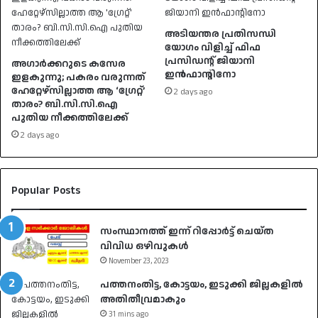
അടിയന്തര പ്രതിസന്ധി
യോഗം വിളിച്ച് ഫിഫ
പ്രസിഡന്റ് ജിയാനി
അഗാർക്കറുടെ കസേര
ഇൻഫാന്റിനോ
ഇളകുന്നു; പകരം വരുന്നത്
ഹേറ്റേഴ്സില്ലാത്ത ആ ‘ഗ്രേറ്റ്’
2 days ago
താരം? ബി.സി.സി.ഐ
പുതിയ നീക്കത്തിലേക്ക്
2 days ago
Popular Posts
സംസ്ഥാനത്ത് ഇന്ന് റിപ്പോർട്ട് ചെയ്ത
വിവിധ ഒഴിവുകൾ
November 23, 2023
പത്തനംതിട്ട, കോട്ടയം, ഇടുക്കി ജില്ലകളില്‍
അതിതീവ്രമാകും
31 mins ago