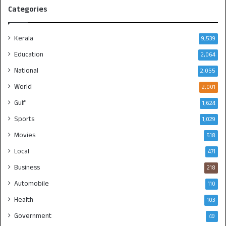
Categories
Kerala
9,539
Education
2,064
National
2,055
World
2,001
Gulf
1,624
Sports
1,029
Movies
518
Local
471
Business
218
Automobile
110
Health
103
Government
49