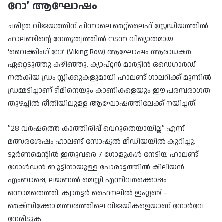
റോ’ ആഘോഷം
​ചരിത്ര വിജയത്തിന് പിന്നാലെ മെറ്റ്‌ലൈഫ് സ്റ്റേഡിയത്തിൽ
ഹാലണ്ടിന്റെ നേതൃത്വത്തിൽ നടന്ന വിഖ്യാതമായ
‘വൈക്കിംഗ് റോ’ (Viking Row) ആഘോഷം ആരാധകർ
ഏറ്റെടുത്തു കഴിഞ്ഞു. ക്യാപ്റ്റൻ മാർട്ടിൻ ഒഡെഗാർഡ്
നൽകിയ ഡ്രം സ്റ്റിക്കുകളുമായി ഹാലണ്ട് ഗാലറിക്ക് മുന്നിൽ
ഡ്രമ്മടിച്ചാണ് ടീമിനെയും കാണികളെയും ഈ പരമ്പരാഗത
തുഴച്ചിൽ രീതിയിലുള്ള ആഘോഷത്തിലേക്ക് നയിച്ചത്.
​”28 വർഷത്തെ കാത്തിരിപ്പ് വെറുതെയായില്ല” എന്ന്
മത്സരശേഷം ഹാലണ്ട് സോഷ്യൽ മീഡിയയിൽ കുറിച്ചു.
ടൂർണമെന്റിൽ ഇതുവരെ 7 ഗോളുകൾ നേടിയ ഹാലണ്ട്
ഗോൾഡൻ ബൂട്ടിനായുള്ള പോരാട്ടത്തിൽ കിലിയൻ
എംബാപ്പെ, ലയണൽ മെസ്സി എന്നിവർക്കൊപ്പം
ഒന്നാമതെത്തി. ക്വാർട്ടർ ഫൈനലിൽ ഇംഗ്ലണ്ട് –
മെക്സിക്കോ മത്സരത്തിലെ വിജയികളെയാണ് നോർവേ
നേരിടുക.