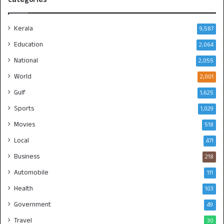
Kerala
9,587
Education
2,064
National
2,055
World
2,001
Gulf
1,625
Sports
1,029
Movies
518
Local
471
Business
218
Automobile
111
Health
103
Government
49
Travel
30