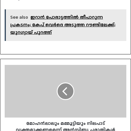
See also
ഇറാൻ പോരാട്ടത്തിൽ തീപാറുന്ന
പ്രകടനം; കേപ് വെർദെ അടുത്ത റൗണ്ടിലേക്ക്;
യുറഗ്വായ് പുറത്ത്
മോഹൻലാലും
മമ്മൂട്ടിയും
നിലപാട്
വ്യക്തമാക്കണമെന്ന്
അൻസിബ;
പരാതികൾ
തള്ളുന്നതിൽ
ഗൂഢാലോചന
മോഹൻലാലും മമ്മൂട്ടിയും നിലപാട്
വ്യക്തമാക്കണമെന്ന് അൻസിബ; പരാതികൾ