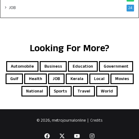
JOB
24
Looking For More?
Automobile
Business
Education
Government
Gulf
Health
JOB
Kerala
Local
Movies
National
Sports
Travel
World
© 2026, metrojournalonline |
Credits
Facebook
X
YouTube
Instagram