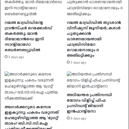
റയൽ മാഡ്രിഡിന്റെ
റയൽ മാഡ്രിഡിൽ തുടരാൻ
ട്രാൻസ്ഫർ റെക്കോർഡ്
വിനീഷ്യസ് ജൂനിയർ; കരാർ
തകർത്തു; യാൻ
പുതുക്കാൻ
ദിയോമാൻഡെ ഇനി
ധാരണയായതായി
സാന്റിയാഗോ
ഫാബ്രിസിയോ
ബെർണബ്യൂവിൽ
റൊമാനോയും ദ
അത്‌ലറ്റിക്കും
3 days ago
3 days ago
അടിയന്തര പ്രതിസന്ധി
യോഗം വിളിച്ച് ഫിഫ
പ്രസിഡന്റ് ജിയാനി
അഗാർക്കറുടെ കസേര
ഇൻഫാന്റിനോ
ഇളകുന്നു; പകരം വരുന്നത്
ഹേറ്റേഴ്സില്ലാത്ത ആ ‘ഗ്രേറ്റ്’
4 days ago
താരം? ബി.സി.സി.ഐ