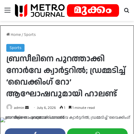
Menu
Se
Home
/
Sports
Sports
ബ്രസീലിനെ പുറത്താക്കി
നോർവേ ക്വാർട്ടറിൽ; ഡ്രമ്മടിച്ച്
‘വൈക്കിംഗ് റോ’
ആഘോഷവുമായി ഹാലണ്ട്
Send
admin
July 6, 2026
1
1 minute read
an
email