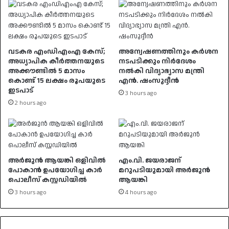
വടകര എംഡിഎംഎ കേസ്;
അന്വേഷണത്തിനും കർശന
അധ്യാപിക കീർത്തനയുടെ
നടപടിക്കും നിർദേശം
അക്കൗണ്ടിൽ 5 മാസം
നൽകി വിദ്യാഭ്യാസ മന്ത്രി
കൊണ്ട് 15 ലക്ഷം രൂപയുടെ
എൻ. ഷംസുദ്ദീൻ
ഇടപാട്
3 hours ago
2 hours ago
അർജുൻ ആയങ്കി ഒളിവിൽ
എം.വി. ജയരാജന്
പോകാൻ ഉപയോഗിച്ച കാർ
മറുപടിയുമായി അർജുൻ
പൊലീസ് കസ്റ്റഡിയിൽ
ആയങ്കി
3 hours ago
4 hours ago