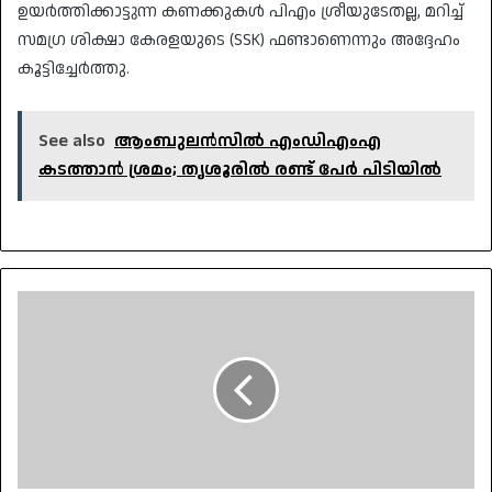
ഉയർത്തിക്കാട്ടുന്ന കണക്കുകൾ പിഎം ശ്രീയുടേതല്ല, മറിച്ച്
സമഗ്ര ശിക്ഷാ കേരളയുടെ (SSK) ഫണ്ടാണെന്നും അദ്ദേഹം
കൂട്ടിച്ചേർത്തു.
See also
ആംബുലൻസിൽ എംഡിഎംഎ
കടത്താൻ ശ്രമം; തൃശൂരിൽ രണ്ട് പേർ പിടിയിൽ
തിരുവനന്തപുരം
മേയറെ
സന്ദർശിച്ച്
കോഴിക്കോട്
മേയറും
സർവകക്ഷി
സംഘവും;
തലസ്ഥാനത്ത്
പ്രതിഷേധം