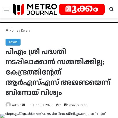
Menu
Se
Home
/
Kerala
Kerala
പിഎം ശ്രീ പദ്ധതി
നടപ്പിലാക്കാൻ സമ്മതിക്കില്ല;
കേന്ദ്രത്തിന്റേത്
ആർഎസ്എസ് അജണ്ടയെന്ന്
ബിനോയ് വിശ്വം
Send
admin
June 30, 2026
2
1 minute read
an
email